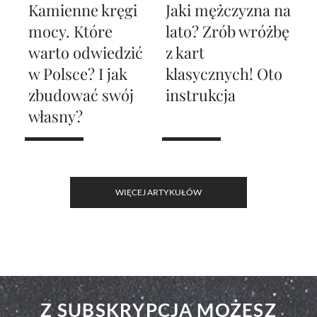
Kamienne kręgi
Jaki mężczyzna na
mocy. Które
lato? Zrób wróżbę
warto odwiedzić
z kart
w Polsce? I jak
klasycznych! Oto
zbudować swój
instrukcja
własny?
WIĘCEJ ARTYKUŁÓW
Z SUBSKRYPCJĄ MOŻESZ