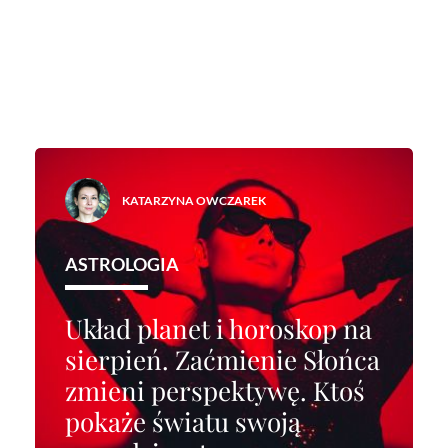
KATARZYNA OWCZAREK
ASTROLOGIA
Układ planet i horoskop na
sierpień. Zaćmienie Słońca
zmieni perspektywę. Ktoś
pokaże światu swoją