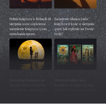
KSIĘŻYC
KSIĘŻYC
Pełnia Księżyca w Rybach 28
Zaćmienie Słońca i nów
sierpnia 2026: częściowe
Księżyca w Lwie 12 sierpnia
zaćmienie Księżyca i czas
2026: Jak wpłynie na Twoje
zamykania spraw
życie?
PRACA I PIENIĄDZE
TAROT
Horoskop finansowy na
"Przestań wikłać się w
sierpień. Dwa zaćmienia
konflikty, nie dolewaj oliwy
zweryfikują opłacalność
do ognia." Tarota na sierpień
wielu przedsięwzięć i
stawia Izabela Podlaska-
inwestycji
Konkel