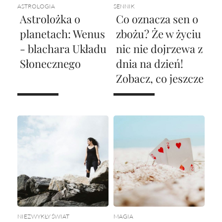
ASTROLOGIA
SENNIK
Astrolożka o
Co oznacza sen o
planetach: Wenus
zbożu? Że w życiu
- blachara Układu
nic nie dojrzewa z
Słonecznego
dnia na dzień!
Zobacz, co jeszcze
NIEZWYKŁY ŚWIAT
MAGIA