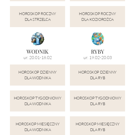
konkretnego dnia. Tak więc zapobieżenie
spełnieniu się złej wróżby wymaga raczej
HOROSKOP ROCZNY
HOROSKOP ROCZNY
odpowiedzi na pytanie: co ja mogę w sobie
DLA STRZELCA
DLA KOZIOROŻCA
zmienić by pewne możliwe zdarzenia nigdy
się nie spełniły.
WODNIK
RYBY
ur. 20.01-18.02
ur. 19.02-20.03
HOROSKOP DZIENNY
HOROSKOP DZIENNY
DLA WODNIKA
DLA RYB
HOROSKOP TYGODNIOWY
HOROSKOP TYGODNIOWY
DLA WODNIKA
DLA RYB
HOROSKOP MIESIĘCZNY
HOROSKOP MIESIĘCZNY
DLA WODNIKA
DLA RYB