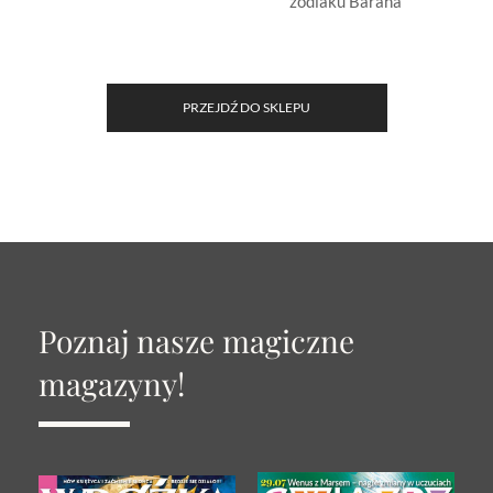
zodiaku Barana
z
PRZEJDŹ DO SKLEPU
Poznaj nasze magiczne
magazyny!