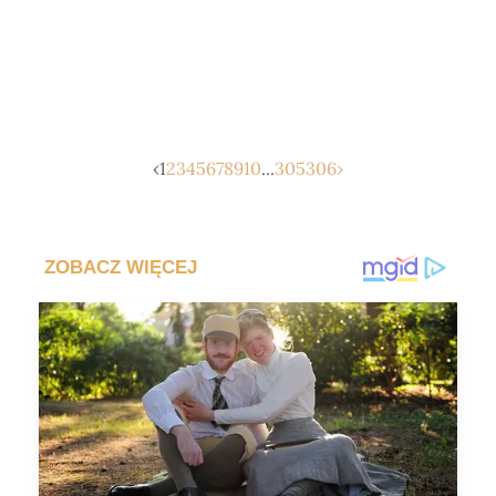
‹
1
2
3
4
5
6
7
8
9
10
...
305
306
›