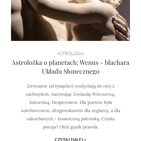
ASTROLOGIA
Astrolożka o planetach: Wenus - blachara
Układu Słonecznego
Ziemianie od tysiącleci wzdychają do niej z
zachwytem, nazywając Gwiazdą Wieczorną,
Jutrzenką, Hesperosem. Dla poetów była
natchnieniem, drogowskazem dla żeglarzy, a dla
zakochanych – kosmiczną patronką. Czysta
poezja? Otóż guzik prawda.
CZYTAJ DALEJ >