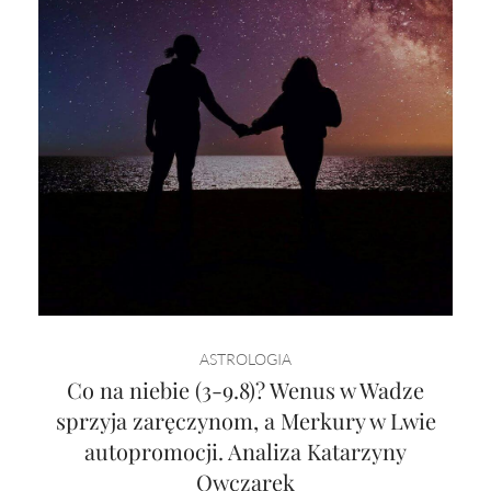
ASTROLOGIA
Co na niebie (3-9.8)? Wenus w Wadze
sprzyja zaręczynom, a Merkury w Lwie
autopromocji. Analiza Katarzyny
Owczarek