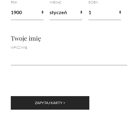
ROK
MIESIĄC
DZIEŃ
Twoje imię
WPISZ IMIĘ
ZAPYTAJ KARTY >