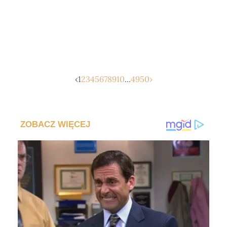
‹
1
2
3
4
5
6
7
8
9
10
...
49
50
›