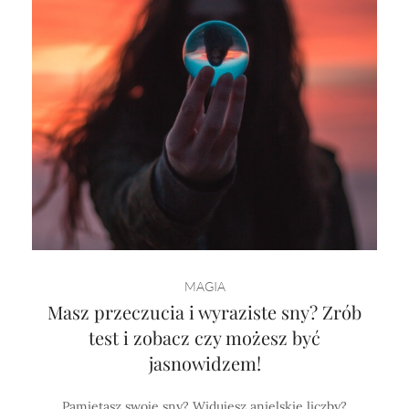
MAGIA
Masz przeczucia i wyraziste sny? Zrób
test i zobacz czy możesz być
jasnowidzem!
Pamiętasz swoje sny? Widujesz anielskie liczby?