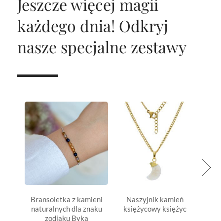
Jeszcze więcej magii
każdego dnia!
Odkryj
nasze specjalne zestawy
Bransoletka z kamieni
Naszyjnik kamień
Rytua
naturalnych dla znaku
księżycowy księżyc
zodiaku Byka