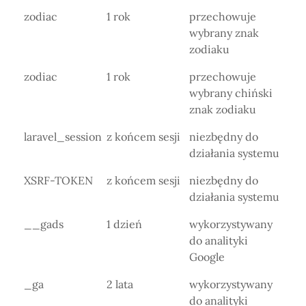
zodiac
1 rok
przechowuje
wybrany znak
zodiaku
zodiac
1 rok
przechowuje
wybrany chiński
znak zodiaku
laravel_session
z końcem sesji
niezbędny do
działania systemu
XSRF-TOKEN
z końcem sesji
niezbędny do
działania systemu
__gads
1 dzień
wykorzystywany
do analityki
Google
_ga
2 lata
wykorzystywany
do analityki