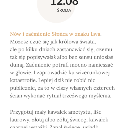
12.08
ŚRODA
Nów i zaćmienie Słońca w znaku Lwa
.
Możesz czuć się jak królowa świata,
ale po kilku dniach zastanawiać się, czemu
tak się popisywałaś albo bez sensu uniosłaś
dumą. Zaćmienie potrafi mocno namieszać
w głowie. I zaprowadzić ku wizerunkowej
katastrofie. Lepiej dziś nie robić nic
publicznie, za to w ciszy własnych czterech
ścian wykonać rytuał trzeźwego myślenia.
Przygotuj mały kawałek ametystu, liść
laurowy, złotą albo żółtą świecę, kawałek
czarnej wstążki. Zapal świecę, usiądź