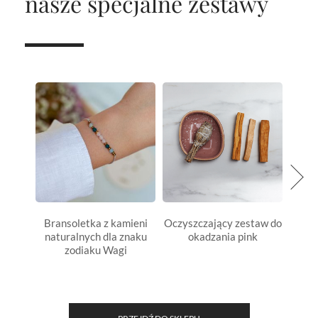
nasze specjalne zestawy
Bransoletka z kamieni
Oczyszczający zestaw do
Z
naturalnych dla znaku
okadzania pink
SZCZ
zodiaku Wagi