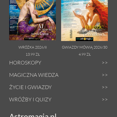
WRÓŻKA 2026/8
GWIAZDY MÓWIĄ 2026/30
13.99 ZŁ
4.99 ZŁ
HOROSKOPY
Dzienny
MAGICZNA WIEDZA
Tygodniowy
Zodiak
ŻYCIE I GWIAZDY
Weekendowy
Astrologia
Gwiazdy
WRÓŻBY I QUIZY
Miesięczny
Tarot
Miłość i seks
Wróżby z Tarota
Astromagia.pl
Roczny