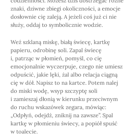
codzienności. Możesz dziś dostrzegać różne
znaki, dziwne zbiegi okoliczności, a emocje
dosłownie cię zaleją. A jeżeli coś już ci nie
służy, oddaj to symbolicznie wodzie.
Weź szklaną miskę, białą świecę, kartkę
papieru, odrobinę soli. Zapal świecę
i, patrząc w płomień, pomyśl, co cię
emocjonalnie wyczerpuje, czego nie umiesz
odpuścić, jakie lęki, żal albo relacja ciągną
cię w dół. Napisz to na kartce. Potem nalej
do miski wodę, wsyp szczyptę soli
i zamieszaj dłonią w kierunku przeciwnym
do ruchu wskazówek zegara, mówiąc:
„Odpłyń, odejdź, zniknij na zawsze”. Spal
kartkę w płomieniu świecy, a popiół spuść
w toalecie.