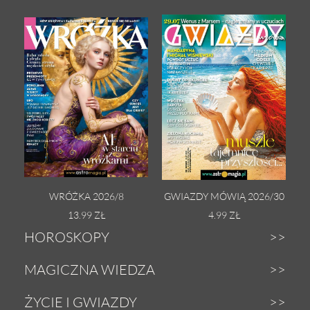
WRÓŻKA 2026/8
GWIAZDY MÓWIĄ 2026/30
13.99 ZŁ
4.99 ZŁ
HOROSKOPY
Dzienny
MAGICZNA WIEDZA
Tygodniowy
Zodiak
ŻYCIE I GWIAZDY