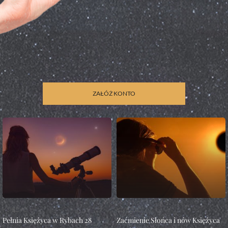
ZAŁÓŻ KONTO
KSIĘŻYC
KSIĘŻYC
Pełnia Księżyca w Rybach 28
Zaćmienie Słońca i nów Księżyca