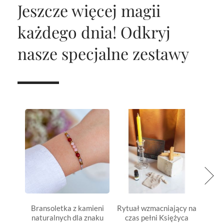
Jeszcze więcej magii
każdego dnia!
Odkryj
nasze specjalne zestawy
Bransoletka z kamieni
Rytuał wzmacniający na
Bran
naturalnych dla znaku
czas pełni Księżyca
natu