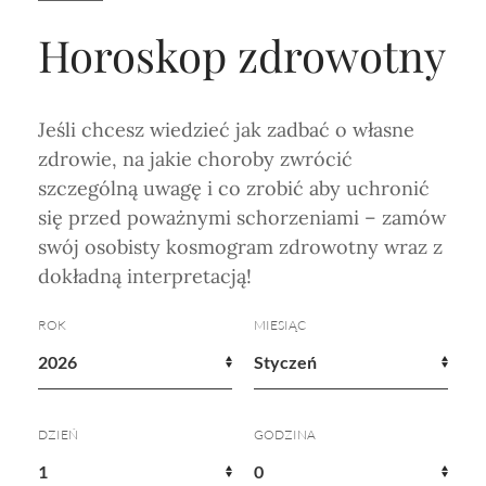
Horoskop Roczny 2026
Magia
Niezwykły świat
medycznej ani finansowej.
Tarot
3 karty
Horoskop zdrowotny
Horoskop Miłosny
Amulety i talizmany
Magia imion
Horoskop Dziecięcy
ABC Kosmogramu
KURSY
Jeśli chcesz wiedzieć jak zadbać o własne
Sekshoroskop
SKLEP
Horoskop Biznesowy
zdrowie, na jakie choroby zwrócić
PROFIL
Horoskop Zdrowotny
Przepowiednia
Wenus
szczególną uwagę i co zrobić aby uchronić
się przed poważnymi schorzeniami – zamów
Zaloguj się lub dołącz
Horoskop Numerologiczny
Tarot
Krzyż Celtycki
swój osobisty kosmogram zdrowotny wraz z
Horoskop Numerologiczny na 2026
dokładną interpretacją!
SZUKAJ
Horoskop Ziołowy
ROK
MIESIĄC
Horoskop Chiński 2026
Horoskop Egipski
ZAPRASZAMY DO ŚLEDZENIA ASTROMAGII
DZIEŃ
GODZINA
Horoskop Słowiański