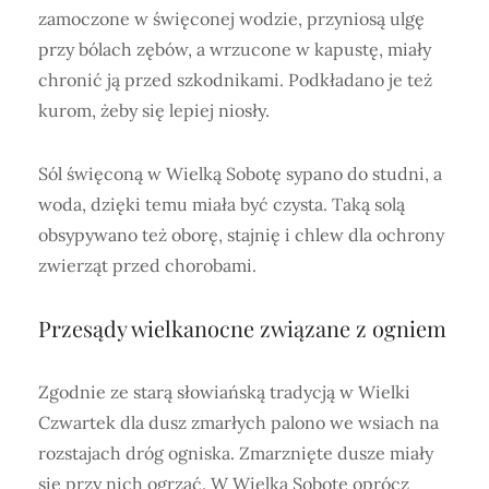
zamoczone w święconej wodzie, przyniosą ulgę
przy bólach zębów, a wrzucone w kapustę, miały
chronić ją przed szkodnikami. Podkładano je też
kurom, żeby się lepiej niosły.
Sól święconą w Wielką Sobotę sypano do studni, a
woda, dzięki temu miała być czysta. Taką solą
obsypywano też oborę, stajnię i chlew dla ochrony
zwierząt przed chorobami.
Przesądy wielkanocne związane z ogniem
Zgodnie ze starą słowiańską tradycją w Wielki
Czwartek dla dusz zmarłych palono we wsiach na
rozstajach dróg ogniska. Zmarznięte dusze miały
się przy nich ogrzać. W Wielką Sobotę oprócz