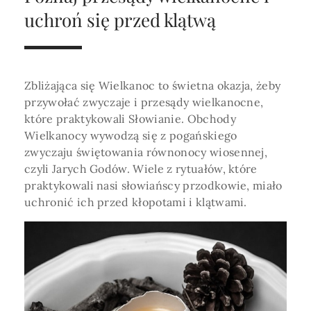
Horoskop Roczny 2026
Magia
Niezwykły świat
medycznej ani finansowej.
uchroń się przed klątwą
Tarot
3 karty
Horoskop Miłosny
Amulety i talizmany
Magia imion
Horoskop Dziecięcy
ABC Kosmogramu
KURSY
Sekshoroskop
Zbliżająca się Wielkanoc to świetna okazja, żeby
SKLEP
Horoskop Biznesowy
przywołać zwyczaje i przesądy wielkanocne,
PROFIL
które praktykowali Słowianie. Obchody
Horoskop Zdrowotny
Przepowiednia
Wenus
Wielkanocy wywodzą się z pogańskiego
Zaloguj się lub dołącz
Horoskop Numerologiczny
zwyczaju świętowania równonocy wiosennej,
Tarot
Krzyż Celtycki
czyli Jarych Godów. Wiele z rytuałów, które
Horoskop Numerologiczny na 2026
praktykowali nasi słowiańscy przodkowie, miało
SZUKAJ
uchronić ich przed kłopotami i klątwami.
Horoskop Ziołowy
Horoskop Chiński 2026
Horoskop Egipski
ZAPRASZAMY DO ŚLEDZENIA ASTROMAGII
Horoskop Słowiański