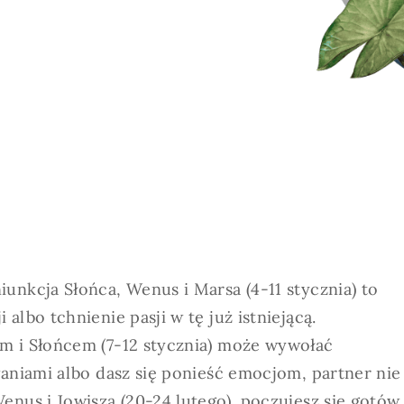
unkcja Słońca, Wenus i Marsa (4-11 stycznia) to
albo tchnienie pasji w tę już istniejącą.
m i Słońcem (7-12 stycznia) może wywołać
waniami albo dasz się ponieść emocjom, partner nie
enus i Jowisza (20-24 lutego), poczujesz się gotów,