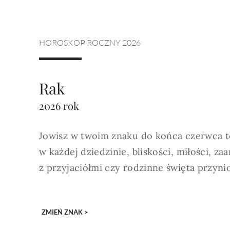
mają charakter rozrywkowy, refleksyjny i kulturowy. 
Nie stanowią profesjonalnej porady życiowej, 
medycznej ani finansowej.
HOROSKOP ROCZNY 2026
Rak
2026 rok
Jowisz w twoim znaku do końca czerwca t
w każdej dziedzinie, bliskości, miłości, z
z przyjaciółmi czy rodzinne święta przyni
ZMIEŃ ZNAK >