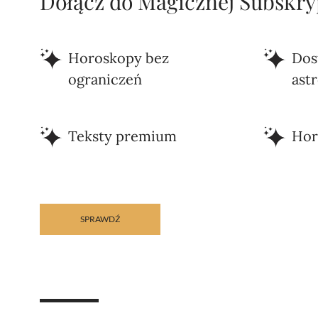
Dołącz do Magicznej Subskrypc
Horoskopy bez
Dos
ograniczeń
ast
Teksty premium
Hor
SPRAWDŹ