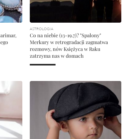
ASTROLOGIA
larimar,
Co na niebie (13-19.7)? "Spalony"
jego
Merkury w retrogradacji zagmatwa
rozmowy, nów Księżyca w Raku
zatrzyma nas w domach