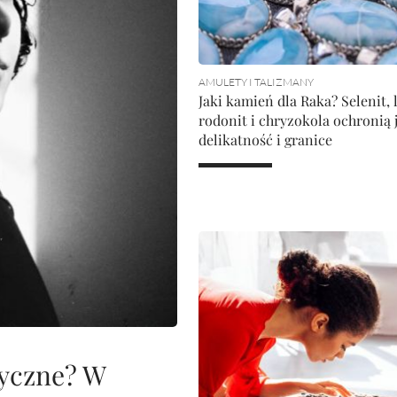
AMULETY I TALIZMANY
Jaki kamień dla Raka? Selenit, 
rodonit i chryzokola ochronią 
delikatność i granice
tyczne? W