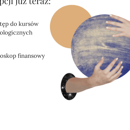
ji już teraz:
tęp do kursów
rologicznych
oskop finansowy