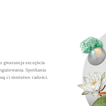
HOROSKOP 2026
Wenus
Krzyż Celtycki
Zobacz co Cię czeka
o gwarancja szczęścia
aangażowania. Spotkania
osą ci mnóstwo radości.