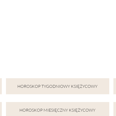
HOROSKOP TYGODNIOWY KSIĘŻYCOWY
HOROSKOP MIESIĘCZNY KSIĘŻYCOWY