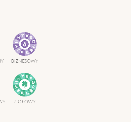
POKAŻ WIECEJ >
NY
BIZNESOWY
WY
ZIOŁOWY