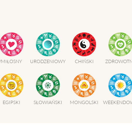
HOROSKOP 2026
Wenus
Krzyż Celtycki
Zobacz co Cię czeka
Y
MIŁOSNY
URODZENIOWY
CHIŃSKI
ZDROWOT
EGIPSKI
SŁOWIAŃSKI
MONGOLSKI
WEEKENDO