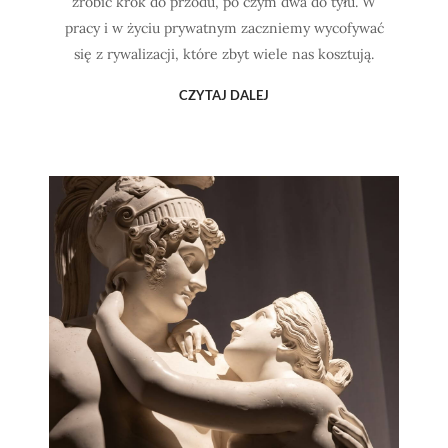
zrobić krok do przodu, po czym dwa do tyłu. W
pracy i w życiu prywatnym zaczniemy wycofywać
się z rywalizacji, które zbyt wiele nas kosztują.
CZYTAJ DALEJ