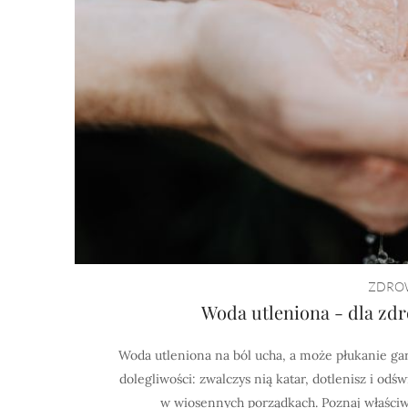
ZDROW
Woda utleniona - dla zdr
Woda utleniona na ból ucha, a może płukanie g
dolegliwości: zwalczys nią katar, dotlenisz i od
w wiosennych porządkach. Poznaj właściwoś