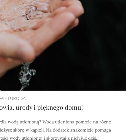
IE I URODA
owia, urody i pięknego domu!
ardła wodą utlenioną? Woda utleniona pomoże na różne
świeżysz skórę w kąpieli. Na dodatek znakomicie pomaga
ci wody utlenionej i skorzystaj z nich już dziś.