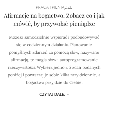
PRACA I PIENIĄDZE
Afirmacje na bogactwo. Zobacz co i jak
mówić, by przywołać pieniądze
Możesz samodzielnie wspierać i podbudowywać
się w codziennym działaniu. Planowanie
pomyślnych zdarzeń za pomocą słów, nazywane
afirmacją, to magia słów i autoprogramowanie
rzeczywistości. Wybierz jedno z 5 zdań podanych
poniżej i powtarzaj je sobie kilka razy dziennie, a
bogactwo przyjdzie do Ciebie.
CZYTAJ DALEJ >