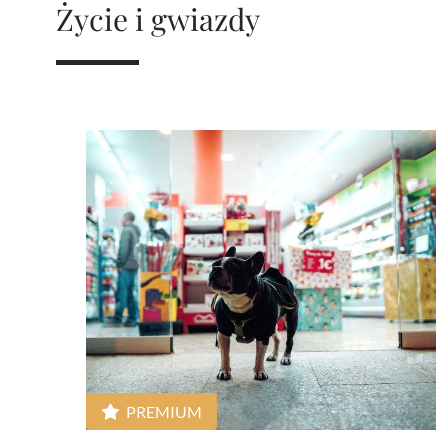
Życie i gwiazdy
mają charakter rozrywkowy, refleksyjny i kulturowy. 
Nie stanowią profesjonalnej porady życiowej, 
medycznej ani finansowej.
PREMIUM