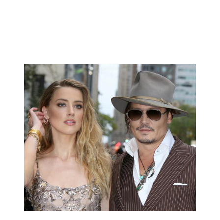
HOROSKOP 2026
Wenus
Krzyż Celtycki
Zobacz co Cię czeka