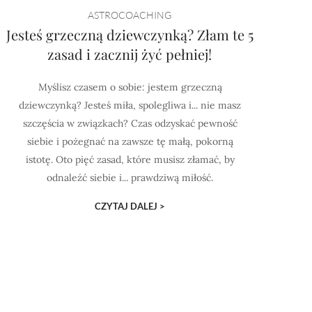
ASTROCOACHING
Jesteś grzeczną dziewczynką? Złam te 5
zasad i zacznij żyć pełniej!
Myślisz czasem o sobie: jestem grzeczną
dziewczynką? Jesteś miła, spolegliwa i... nie masz
szczęścia w związkach? Czas odzyskać pewność
siebie i pożegnać na zawsze tę małą, pokorną
istotę. Oto pięć zasad, które musisz złamać, by
odnaleźć siebie i... prawdziwą miłość.
CZYTAJ DALEJ >