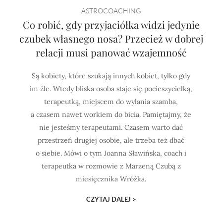
ASTROCOACHING
,
Co robić, gdy przyjaciółka widzi jedynie
czubek własnego nosa? Przecież w dobrej
relacji musi panować wzajemność
Są kobiety, które szukają innych kobiet, tylko gdy
im źle. Wtedy bliska osoba staje się pocieszycielką,
terapeutką, miejscem do wylania szamba,
a czasem nawet workiem do bicia. Pamiętajmy, że
nie jesteśmy terapeutami. Czasem warto dać
przestrzeń drugiej osobie, ale trzeba też dbać
o siebie. Mówi o tym Joanna Sławińska, coach i
terapeutka w rozmowie z Marzeną Czubą z
miesięcznika Wróżka.
CZYTAJ DALEJ >