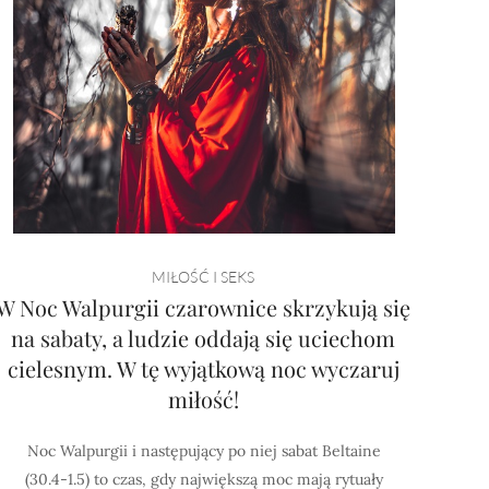
MIŁOŚĆ I SEKS
W Noc Walpurgii czarownice skrzykują się
na sabaty, a ludzie oddają się uciechom
cielesnym. W tę wyjątkową noc wyczaruj
miłość!
Noc Walpurgii i następujący po niej sabat Beltaine
(30.4-1.5) to czas, gdy największą moc mają rytuały