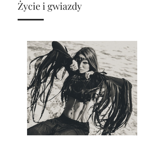
Życie i gwiazdy
mają charakter rozrywkowy, refleksyjny i kulturowy. 
Nie stanowią profesjonalnej porady życiowej, 
medycznej ani finansowej.