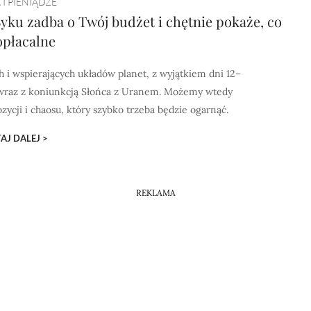
 I PIENIĄDZE
ku zadba o Twój budżet i chętnie pokaże, co
 opłacalne
i wspierających układów planet, z wyjątkiem dni 12–
e wraz z koniunkcją Słońca z Uranem. Możemy wtedy
ycji i chaosu, który szybko trzeba będzie ogarnąć.
AJ DALEJ >
REKLAMA