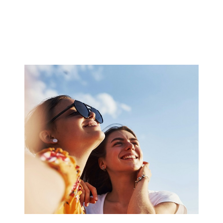
HOROSKOP 2026
Wenus
Krzyż Celtycki
Zobacz co Cię czeka