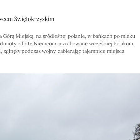
rowcem Świętokrzyskim
 a Górą Miejską, na śródleśnej polanie, w bańkach po mleku
edmioty odbite Niemcom, a zrabowane wcześniej Polakom.
, zginęły podczas wojny, zabierając tajemnicę miejsca