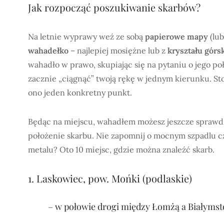
Jak rozpocząć poszukiwanie skarbów?
Na letnie wyprawy weź ze sobą
papierowe mapy
(lub
wahadełko
– najlepiej mosiężne lub z
kryształu górs
wahadło w prawo, skupiając się na pytaniu o jego poł
zacznie „ciągnąć” twoją rękę w jednym kierunku. S
ono jeden konkretny punkt.
Będąc na miejscu, wahadłem możesz jeszcze sprawdz
położenie skarbu. Nie zapomnij o mocnym szpadlu cz
metalu? Oto 10 miejsc, gdzie można znaleźć skarb.
1. Laskowiec, pow. Mońki (podlaskie)
– w połowie drogi między Łomżą a Białyms