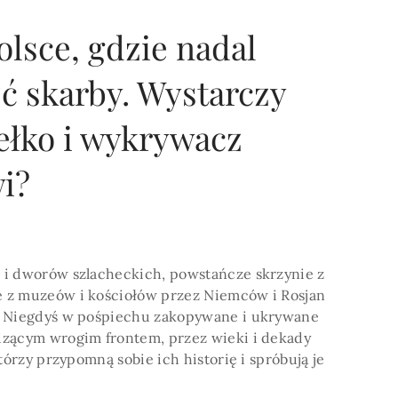
olsce, gdzie nadal
ć skarby. Wystarczy
POKAŻ WIECEJ >
łko i wykrywacz
i?
 i dworów szlacheckich, powstańcze skrzynie z
 z muzeów i kościołów przez Niemców i Rosjan
… Niegdyś w pośpiechu zakopywane i ukrywane
dzącym wrogim frontem, przez wieki i dekady
tórzy przypomną sobie ich historię i spróbują je