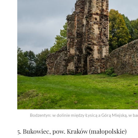
Bodzentyn: w dolinie między Łysicą a Górą Miejską, w bań
5. Bukowiec, pow. Kraków (małopolskie)