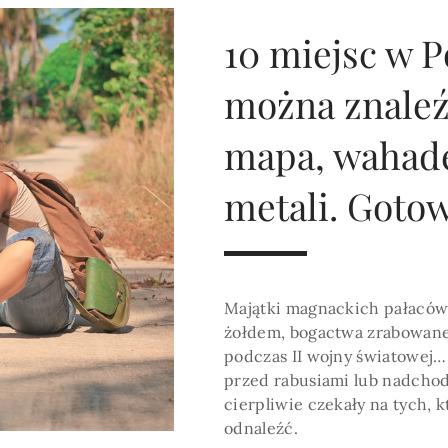
HOROSKOP 2026
Wenus
Krzyż Celtycki
Zobacz co Cię czeka
10 miejsc w P
można znaleź
mapa, wahade
metali. Gotow
Majątki magnackich pałaców
żołdem, bogactwa zrabowane
podczas II wojny światowej
przed rabusiami lub nadcho
cierpliwie czekały na tych, k
odnaleźć.