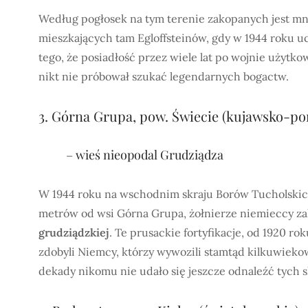
Według pogłosek na tym terenie zakopanych jest m
mieszkających tam Egloffsteinów, gdy w 1944 roku uc
tego, że posiadłość przez wiele lat po wojnie uży
nikt nie próbował szukać legendarnych bogactw.
3. Górna Grupa, pow. Świecie (kujawsko-p
– wieś nieopodal Grudziądza
W 1944 roku na wschodnim skraju Borów Tucholskic
metrów od wsi Górna Grupa, żołnierze niemieccy za
grudziądzkiej
. Te prusackie fortyfikacje, od 1920 ro
zdobyli Niemcy, którzy wywozili stamtąd kilkuwieko
dekady nikomu nie udało się jeszcze odnaleźć tych 