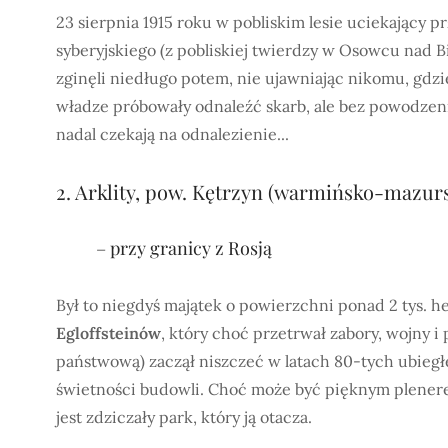
23 sierpnia 1915 roku w pobliskim lesie uciekający 
syberyjskiego (z pobliskiej twierdzy w Osowcu nad 
zginęli niedługo potem, nie ujawniając nikomu, gdzi
władze próbowały odnaleźć skarb, ale bez powodzenia
nadal czekają na odnalezienie...
2. Arklity, pow. Kętrzyn (warmińsko-mazur
– przy granicy z Rosją
Był to niegdyś majątek o powierzchni ponad 2 tys. h
Egloffsteinów
, który choć przetrwał zabory, wojny 
państwową) zaczął niszczeć w latach 80-tych ubiegłe
świetności budowli. Choć może być pięknym plenere
jest zdziczały park, który ją otacza.