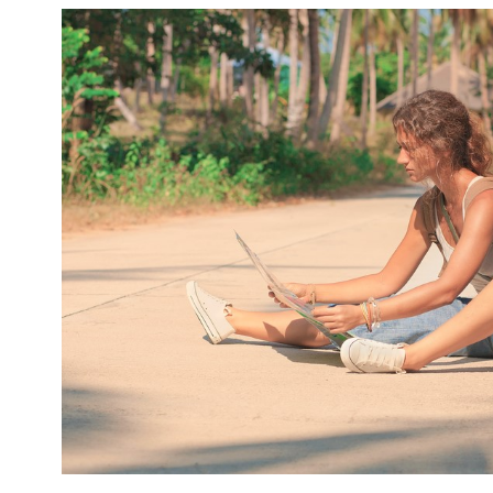
mają charakter rozrywkowy, refleksyjny i kulturowy. 
Nie stanowią profesjonalnej porady życiowej, 
medycznej ani finansowej.