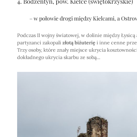
4. Bodzentyn, pow. Kielce (świętokrzyskie)
– w połowie drogi między Kielcami, a Ost
Podczas II wojny światowej, w dolinie między Łysicą
partyzanci zakopali
złotą biżuterię
i inne cenne prz
Trzy osoby, które znały miejsce ukrycia kosztowności
dokładnego ukrycia skarbu ze sobą...