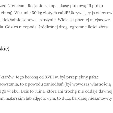
przed Niemcami Rosjanie zakopali kasę pułkową III pułku
Biebrzą). W sumie
30 kg złotych rubli
! Ukrywający ją oficerow
e dokładnie schowali skrzynie. Wiele lat później miejscowe
. Gdzieś nieopodal śródleśnej drogi ogromne ilości złota
skie)
ektarów! Jego koroną od XVIII w. był przepiękny
pałac
i powstania, to z powodu zaniedbań (był wówczas własnością
go wieku. Dziś to ruina, która ani trochę nie oddaje dawnej
m malarskim lub zdjęciowym, to dużo bardziej niesamowity