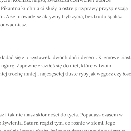
Pikantna kuchnia ci służy, a ostre przyprawy przyspieszają
i. A że prowadzisz aktywny tryb życia, bez trudu spalisz
ę odwadniasz.
składać się z przystawek, dwóch dań i deseru. Kremowe ciast
 figurę. Zapewne zraziłeś się do diet, które w twoim
j trochę mniej i najczęściej tłuste ryby jak węgorz czy łoso
ż i tak nie masz skłonności do tycia. Popadasz czasem w
 żywienia. Saturn rządzi tym, co rośnie w ziemi. Jego
, a także kasze i zboża, które powinny stanowić podstawę