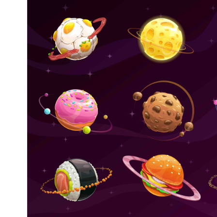
mają charakter rozrywkowy, refleksyjny i kulturowy. 
Nie stanowią profesjonalnej porady życiowej, 
medycznej ani finansowej.