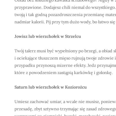
przyprawione. Dodajesz chili niemal do wszystkiego. 
twoją i tak godną pozazdroszczenia przemianę materi
nadmiar kalorii. Pij przy tym dużo wody, bo łatwo si
Jowisz lub wierzchołek w Strzelcu
Twój talerz musi być wypełniony po brzegi, a obiad 
i ociekające tłuszczem mięso rujnują twoje zdrowie i
przypadku przynoszą mizerne efekty. Jedz przynajmnie
które z powodzeniem zastąpią karkówkę i golonkę.
Saturn lub wierzchołek w Koziorożcu
Umiesz zachować umiar, a wcale nie musisz, poniewa
przesadę, zbyt sztywno trzymając się zasad zdrowego
warzywami są: ziemniaki, buraki, marchewki, nasiona