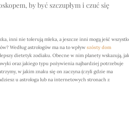
oskopem, by być szczupłym i czuć się
ka, inni nie tolerują mleka, a jeszcze inni mogą jeść wszystk
mów? Według astrologów ma na to wpływ
szósty dom
jlepszy dietetyk zodiaku. Obecne w nim planety wskazują, ja
yki oraz jakiego typu pożywienia najbardziej potrzebuje
trzymy, w jakim znaku się on zaczyna (czyli gdzie ma
dziesz u astrologa lub na internetowych stronach z