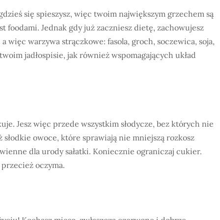
gdzieś się spieszysz, więc twoim największym grzechem są
fast foodami. Jednak gdy już zaczniesz dietę, zachowujesz
a więc warzywa strączkowe: fasola, groch, soczewica, soja,
twoim jadłospisie, jak również wspomagających układ
akuje. Jesz więc przede wszystkim słodycze, bez których nie
słodkie owoce, które sprawiają nie mniejszą rozkosz
awienne dla urody sałatki. Koniecznie ograniczaj cukier.
sz przecież oczyma.
yciu! Kochasz mięso, zwłaszcza czerwone i dobrze