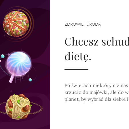
HOROSKOP 2026
Wenus
Krzyż Celtycki
Zobacz co Cię czeka
ZDROWIE I URODA
Chcesz schud
dietę.
Po świętach niektórym z nas 
zrzucić do majówki, ale do w
planet, by wybrać dla siebie 