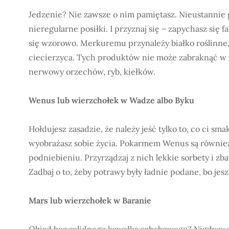
Jedzenie? Nie zawsze o nim pamiętasz. Nieustannie 
nieregularne posiłki. I przyznaj się – zapychasz się 
się wzorowo. Merkuremu przynależy białko roślinne, 
ciecierzyca. Tych produktów nie może zabraknąć w 
nerwowy orzechów, ryb, kiełków.
Wenus lub wierzchołek w Wadze albo Byku
Hołdujesz zasadzie, że należy jeść tylko to, co ci sm
wyobrażasz sobie życia. Pokarmem Wenus są również 
podniebieniu. Przyrządzaj z nich lekkie sorbety i zb
Zadbaj o to, żeby potrawy były ładnie podane, bo je
Mars lub wierzchołek w Baranie
Obiad bez solidnego kawałka schabowego? Nigdy w ż