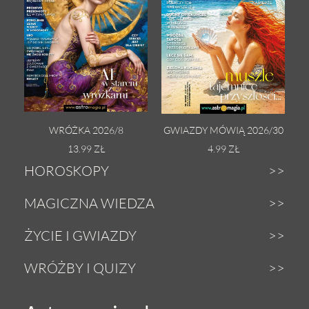
WRÓŻKA 2026/8
GWIAZDY MÓWIĄ 2026/30
13.99 ZŁ
4.99 ZŁ
HOROSKOPY
Dzienny
MAGICZNA WIEDZA
Tygodniowy
Zodiak
ŻYCIE I GWIAZDY
Weekendowy
Astrologia
Gwiazdy
WRÓŻBY I QUIZY
Miesięczny
Tarot
Miłość i seks
Wróżby z Tarota