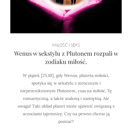
MIŁOŚĆ I SEKS
Wenus w sekstylu z Plutonem rozpali w
zodiaku miłość.
W piątek [25.10], gdy Wenus, planeta miłości,
spotyka się w sekstylu z mrocznym i
nieprzeniknionym Plutonem, czas na miłość. Tę
romantyczną, a także szaloną i namiętną. Ale
uwaga! Taki układ planet może ujawnić związaną z
uczuciami tajemnicę. Czy na pewno chcesz ją
poznać?