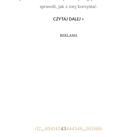
sprawdź, jak z niej korzystać.
CZYTAJ DALEJ >
REKLAMA
‹
1
2
...
40
41
42
43
44
45
46
...
165
166
›