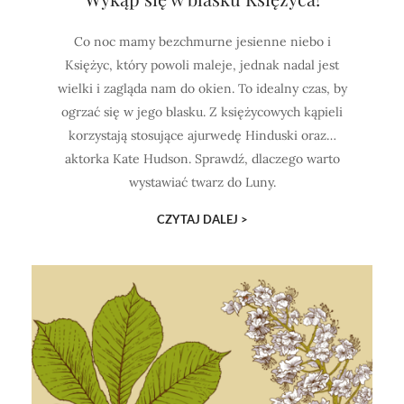
Co noc mamy bezchmurne jesienne niebo i
Księżyc, który powoli maleje, jednak nadal jest
wielki i zagląda nam do okien. To idealny czas, by
ogrzać się w jego blasku. Z księżycowych kąpieli
korzystają stosujące ajurwedę Hinduski oraz…
aktorka Kate Hudson. Sprawdź, dlaczego warto
wystawiać twarz do Luny.
CZYTAJ DALEJ >
PAMIĘTAJ!