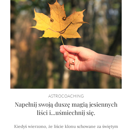
ASTROCOACHING
Napełnij swoją duszę magią jesiennych
liści i...uśmiechnij się.
Kiedyś wierzono, że liście klonu schowane za świętym