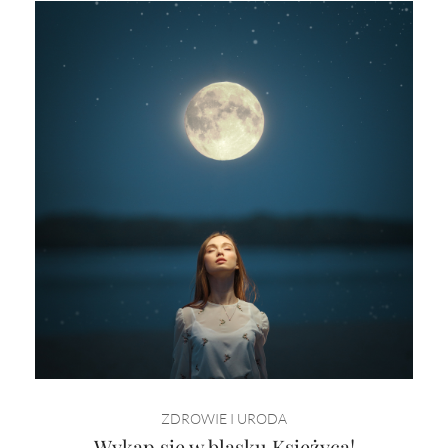
ODKRYJ!
ZDROWIE I URODA
Wykąp się w blasku Księżyca!