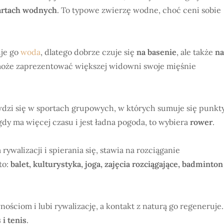
nartach wodnych
. To typowe zwierzę wodne, choć ceni sobie
uje go
woda
, dlatego dobrze czuje się
na basenie
, ale także
na
może zaprezentować większej widowni swoje mięśnie
dzi się w sportach grupowych, w których sumuje się punkty
 gdy ma więcej czasu i jest ładna pogoda, to wybiera
rower
.
rywalizacji i spierania się, stawia na rozciąganie
to:
balet, kulturystyka, joga, zajęcia rozciągające, badminton
nościom i lubi rywalizację, a kontakt z naturą go regeneruje.
i tenis
.