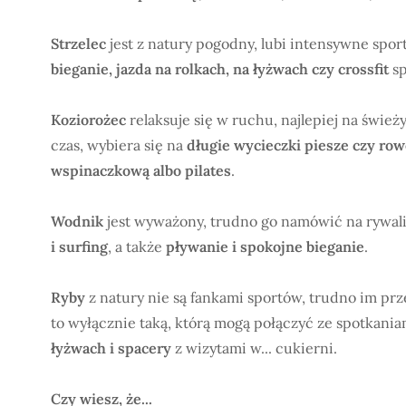
Strzelec
jest z natury pogodny, lubi intensywne sport
bieganie, jazda na rolkach, na łyżwach czy crossfit
sp
Koziorożec
relaksuje się w ruchu, najlepiej na świe
czas, wybiera się na
długie wycieczki piesze czy ro
wspinaczkową albo pilates
.
Wodnik
jest wyważony, trudno go namówić na rywali
i surfing
, a także
pływanie i spokojne bieganie
.
Ryby
z natury nie są fankami sportów, trudno im prze
to wyłącznie taką, którą mogą połączyć ze spotkani
łyżwach i spacery
z wizytami w... cukierni.
Czy wiesz, że...