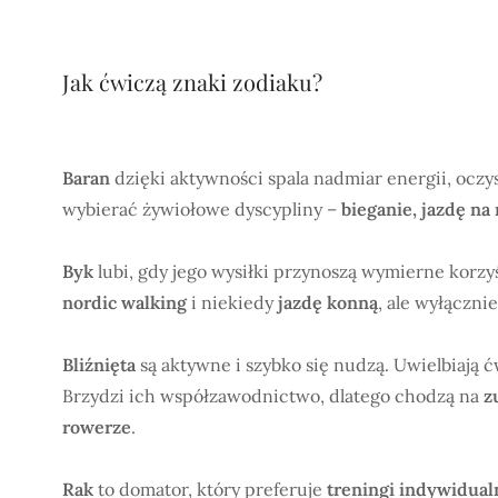
Jak ćwiczą znaki zodiaku?
Baran
dzięki aktywności spala nadmiar energii, oczy
wybierać żywiołowe dyscypliny –
bieganie, jazdę na
Byk
lubi, gdy jego wysiłki przynoszą wymierne korzyś
nordic walking
i niekiedy
jazdę konną
, ale wyłączn
Bliźnięta
są aktywne i szybko się nudzą. Uwielbiają ć
Brzydzi ich współzawodnictwo, dlatego chodzą na
z
rowerze
.
Rak
to domator, który preferuje
treningi indywidual