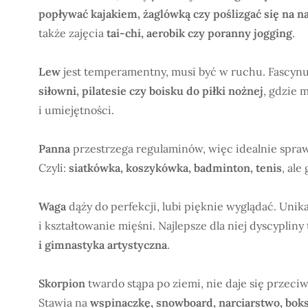
popływać kajakiem, żaglówką czy poślizgać się na 
także zajęcia
tai-chi, aerobik czy poranny jogging
.
Lew
jest temperamentny, musi być w ruchu. Fascyn
siłowni, pilatesie czy boisku do piłki nożnej
, gdzie 
i umiejętności.
Panna
przestrzega regulaminów, więc idealnie spraw
Czyli:
siatkówka, koszykówka, badminton, tenis
, ale
Waga
dąży do perfekcji, lubi pięknie wyglądać. Unika 
i kształtowanie mięśni. Najlepsze dla niej dyscypliny 
i gimnastyka artystyczna
.
Skorpion
twardo stąpa po ziemi, nie daje się przeciw
Stawia na
wspinaczkę, snowboard, narciarstwo, boks 