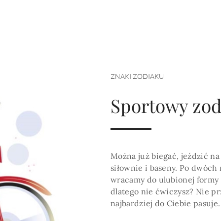
HOROSKOP 2026
Wenus
Krzyż Celtycki
Zobacz co Cię czeka
ZNAKI ZODIAKU
Sportowy zodi
Można już biegać, jeździć na
siłownie i baseny. Po dwóc
wracamy do ulubionej formy w
dlatego nie ćwiczysz? Nie p
najbardziej do Ciebie pasuje.