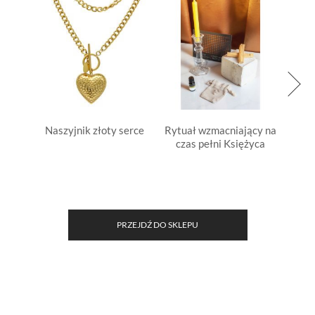
Naszyjnik złoty serce
Rytuał wzmacniający na
Oczys
czas pełni Księżyca
ok
PRZEJDŹ DO SKLEPU