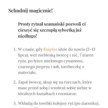
Schudnij magicznie!
Prosty rytuał szamański pozwoli ci
cieszyć się szczupłą sylwetką już
niedługo!
W czasie, gdy
Księżyc
idzie do nowiu (2–13
lipca), weź niebieską świecę i nić, 7 ziaren
ryżu, po łyżce mielonego cynamonu,
czarnego pieprzu i soli, torebeczkę z
materiału.
Zapal świecę, skup się na rzeczach, które
masz przed sobą i wyobraź sobie siebie w
idealnych kształtach i rozmiarze.
Wkładaj do torebki kolejno: ryż (po ziarenku),