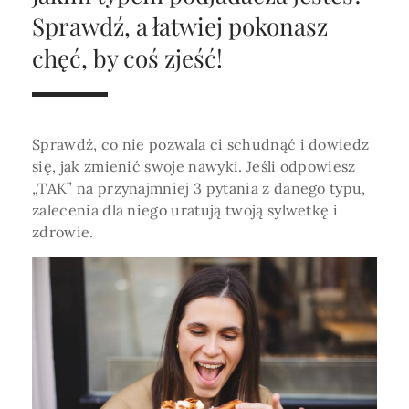
Horoskop Roczny 2026
Magia
Niezwykły świat
medycznej ani finansowej.
Sprawdź, a łatwiej pokonasz
Tarot
3 karty
Horoskop Miłosny
Amulety i talizmany
chęć, by coś zjeść!
Magia imion
Horoskop Dziecięcy
ABC Kosmogramu
KURSY
Sekshoroskop
SKLEP
Horoskop Biznesowy
Sprawdź, co nie pozwala ci schudnąć i dowiedz
PROFIL
Horoskop Zdrowotny
Przepowiednia
Wenus
się, jak zmienić swoje nawyki. Jeśli odpowiesz
Zaloguj się lub dołącz
„TAK” na przynajmniej 3 pytania z danego typu,
Horoskop Numerologiczny
Tarot
Krzyż Celtycki
zalecenia dla niego uratują twoją sylwetkę i
Horoskop Numerologiczny na 2026
zdrowie.
SZUKAJ
Horoskop Ziołowy
Horoskop Chiński 2026
Horoskop Egipski
ZAPRASZAMY DO ŚLEDZENIA ASTROMAGII
Horoskop Słowiański