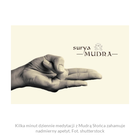
Kilka minut dziennie medytacji z Mudrą Słońca zahamuje
nadmierny apetyt. Fot. shutterstock