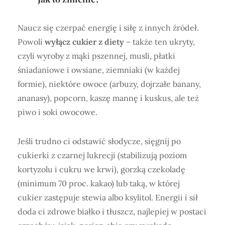
Naucz się czerpać energię i siłę z innych źródeł.
Powoli
wyłącz cukier z diety
– także ten ukryty,
czyli wyroby z mąki pszennej, musli, płatki
śniadaniowe i owsiane, ziemniaki (w każdej
formie), niektóre owoce (arbuzy, dojrzałe banany,
ananasy), popcorn, kaszę mannę i kuskus, ale też
piwo i soki owocowe.
Jeśli trudno ci odstawić słodycze, sięgnij po
cukierki z czarnej lukrecji (stabilizują poziom
kortyzolu i cukru we krwi), gorzką czekoladę
(minimum 70 proc. kakao) lub taką, w której
cukier zastępuje stewia albo ksylitol. Energii i sił
doda ci zdrowe białko i tłuszcz, najlepiej w postaci