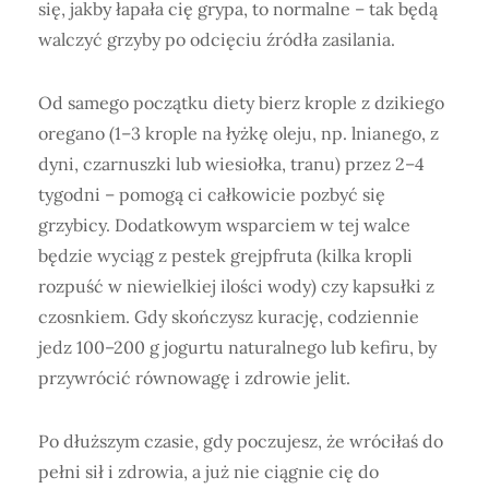
się, jakby łapała cię grypa, to normalne – tak będą
walczyć grzyby po odcięciu źródła zasilania.
Od samego początku diety bierz krople z dzikiego
oregano (1–3 krople na łyżkę oleju, np. lnianego, z
dyni, czarnuszki lub wiesiołka, tranu) przez 2–4
tygodni – pomogą ci całkowicie pozbyć się
grzybicy. Dodatkowym wsparciem w tej walce
będzie wyciąg z pestek grejpfruta (kilka kropli
rozpuść w niewielkiej ilości wody) czy kapsułki z
czosnkiem. Gdy skończysz kurację, codziennie
jedz 100–200 g jogurtu naturalnego lub kefiru, by
przywrócić równowagę i zdrowie jelit.
Po dłuższym czasie, gdy poczujesz, że wróciłaś do
pełni sił i zdrowia, a już nie ciągnie cię do