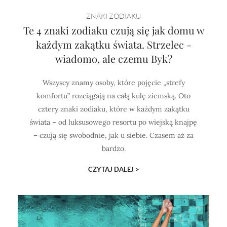
Horoskop Mongolski
ZNAKI ZODIAKU
Te 4 znaki zodiaku czują się jak domu w
każdym zakątku świata. Strzelec -
wiadomo, ale czemu Byk?
Wszyscy znamy osoby, które pojęcie „strefy
komfortu” rozciągają na całą kulę ziemską. Oto
cztery znaki zodiaku, które w każdym zakątku
świata – od luksusowego resortu po wiejską knajpę
– czują się swobodnie, jak u siebie. Czasem aż za
bardzo.
CZYTAJ DALEJ >