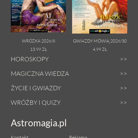
WRÓŻKA 2026/8
GWIAZDY MÓWIĄ 2026/30
13.99 ZŁ
4.99 ZŁ
HOROSKOPY
Dzienny
MAGICZNA WIEDZA
Tygodniowy
Zodiak
ŻYCIE I GWIAZDY
Weekendowy
Astrologia
Gwiazdy
WRÓŻBY I QUIZY
Miesięczny
Tarot
Miłość i seks
Wróżby z Tarota
Astromagia.pl
Roczny
Numerologia
Zdrowie i uroda
Magiczna kula
Urodzeniowy
Anioły
Kontakt
Reklama