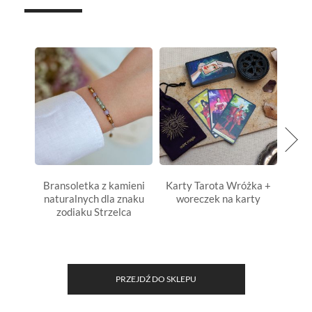
Bransoletka z kamieni
Karty Tarota Wróżka +
Nasz
naturalnych dla znaku
woreczek na karty
zodiaku Strzelca
PRZEJDŹ DO SKLEPU