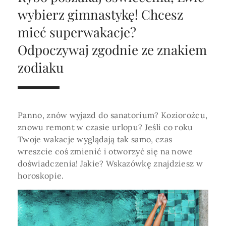
Horoskop Roczny 2026
Magia
Niezwykły świat
medycznej ani finansowej.
wybierz gimnastykę! Chcesz
Tarot
3 karty
Horoskop Miłosny
Amulety i talizmany
mieć superwakacje?
Magia imion
Odpoczywaj zgodnie ze znakiem
Horoskop Dziecięcy
ABC Kosmogramu
KURSY
Sekshoroskop
zodiaku
SKLEP
Horoskop Biznesowy
PROFIL
Horoskop Zdrowotny
Przepowiednia
Wenus
Zaloguj się lub dołącz
Horoskop Numerologiczny
Tarot
Krzyż Celtycki
Panno, znów wyjazd do sanatorium? Koziorożcu,
Horoskop Numerologiczny na 2026
znowu remont w czasie urlopu? Jeśli co roku
Twoje wakacje wyglądają tak samo, czas
SZUKAJ
Horoskop Ziołowy
wreszcie coś zmienić i otworzyć się na nowe
doświadczenia! Jakie? Wskazówkę znajdziesz w
Horoskop Chiński 2026
horoskopie.
Horoskop Egipski
ZAPRASZAMY DO ŚLEDZENIA ASTROMAGII
Horoskop Słowiański