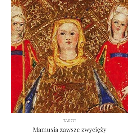
TAROT
Mamusia zawsze zwycięży