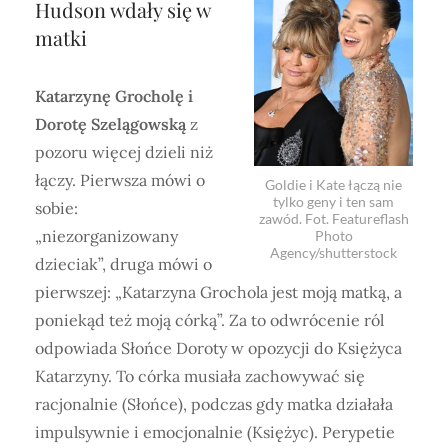
Hudson wdały się w
matki
Katarzynę Grocholę i
Dorotę Szelągowską
z
pozoru więcej dzieli niż
łączy. Pierwsza mówi o
Goldie i Kate łączą nie
tylko geny i ten sam
sobie:
zawód. Fot. Featureflash
„niezorganizowany
Photo
Agency/shutterstock
dzieciak”, druga mówi o
pierwszej: „Katarzyna Grochola jest moją matką, a
poniekąd też moją córką”. Za to odwrócenie ról
odpowiada Słońce Doroty w opozycji do Księżyca
Katarzyny. To córka musiała zachowywać się
racjonalnie (Słońce), podczas gdy matka działała
impulsywnie i emocjonalnie (Księżyc). Perypetie