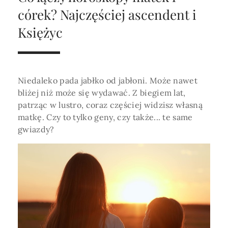
Horoskop Roczny 2026
Magia
Niezwykły świat
medycznej ani finansowej.
córek? Najczęściej ascendent i
Tarot
3 karty
Horoskop Miłosny
Amulety i talizmany
Księżyc
Magia imion
Horoskop Dziecięcy
ABC Kosmogramu
KURSY
Sekshoroskop
SKLEP
Horoskop Biznesowy
Niedaleko pada jabłko od jabłoni. Może nawet
PROFIL
Horoskop Zdrowotny
Przepowiednia
Wenus
bliżej niż może się wydawać. Z biegiem lat,
Zaloguj się lub dołącz
patrząc w lustro, coraz częściej widzisz własną
Horoskop Numerologiczny
Tarot
Krzyż Celtycki
matkę. Czy to tylko geny, czy także... te same
Horoskop Numerologiczny na 2026
gwiazdy?
SZUKAJ
Horoskop Ziołowy
Horoskop Chiński 2026
Horoskop Egipski
ZAPRASZAMY DO ŚLEDZENIA ASTROMAGII
Horoskop Słowiański