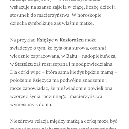
wskazuje na szanse zajścia w ciążę, liczbę dzieci i
stosunek do macierzyństwa. W horoskopie
dziecka symbolizuje zaś właśnie matkę.
Na przykład
Księżyc w Koziorożcu
może
świadczyć o tym, że była ona surowa, oschła i
wiecznie zapracowana, w
Raku
– nadopiekuńcza,
w
Strzelcu
zaś roztrzepana i nieodpowiedzialna.
Dla córki więc – która sama kiedyś będzie mamą –
położenie Księżyca ma podwójne znaczenie i
może zapowiadać, że nieświadomie powieli ona
wzorzec życia rodzinnego i macierzyństwa
wyniesiony z domu.
Niezdrowa relacja między matką a córką może być
spowodowana nieharmonijnym aspektem między