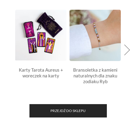
Karty Tarota Aureus +
Bransoletka z kamieni
Nas
woreczek na karty
naturalnych dla znaku
zodiaku Ryb
PRZEJDŹ DO SKLEPU