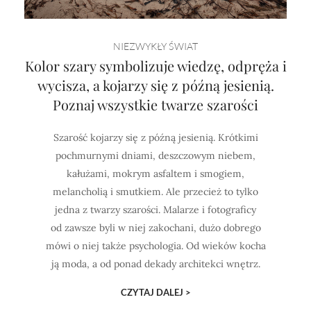
Horoskop Mongolski
NIEZWYKŁY ŚWIAT
Kolor szary symbolizuje wiedzę, odpręża i
wycisza, a kojarzy się z późną jesienią.
Poznaj wszystkie twarze szarości
Szarość kojarzy się z późną jesienią. Krótkimi
pochmurnymi dniami, deszczowym niebem,
kałużami, mokrym asfaltem i smogiem,
melancholią i smutkiem. Ale przecież to tylko
jedna z twarzy szarości. Malarze i fotograficy
od zawsze byli w niej zakochani, dużo dobrego
mówi o niej także psychologia. Od wieków kocha
ją moda, a od ponad dekady architekci wnętrz.
CZYTAJ DALEJ >