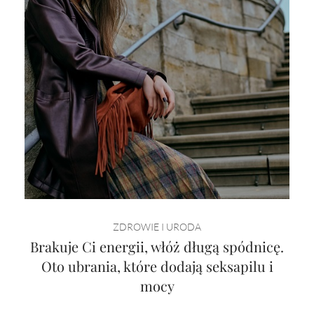
ZDROWIE I URODA
Brakuje Ci energii, włóż długą spódnicę.
Oto ubrania, które dodają seksapilu i
mocy