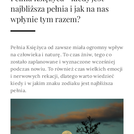
Horoskop Roczny 2026
Magia
Niezwykły świat
medycznej ani finansowej.
najbliższa pełnia i jak na nas
Tarot
3 karty
Horoskop Miłosny
Amulety i talizmany
wpłynie tym razem?
Magia imion
Horoskop Dziecięcy
ABC Kosmogramu
KURSY
Sekshoroskop
SKLEP
Horoskop Biznesowy
Pełnia Księżyca od zawsze miała ogromny wpływ
PROFIL
Horoskop Zdrowotny
Przepowiednia
Wenus
na człowieka i naturę. To czas żniw, tego co
Zaloguj się lub dołącz
zostało zaplanowane i wyznaczone wcześniej
Horoskop Numerologiczny
Tarot
Krzyż Celtycki
podczas nowiu. To również czas wielkich emocji
Horoskop Numerologiczny na 2026
i nerwowych rekacji, dlatego warto wiedzieć
kiedy i w jakim znaku zodiaku jest najbliższa
SZUKAJ
Horoskop Ziołowy
pełnia.
Horoskop Chiński 2026
Horoskop Egipski
ZAPRASZAMY DO ŚLEDZENIA ASTROMAGII
Horoskop Słowiański