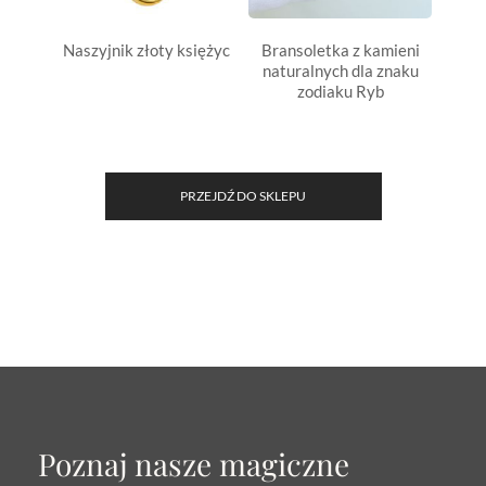
Naszyjnik złoty księżyc
Bransoletka z kamieni
Kart
naturalnych dla znaku
wo
zodiaku Ryb
PRZEJDŹ DO SKLEPU
Poznaj nasze magiczne