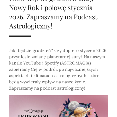
Horoskop Roczny 2026
Magia
Niezwykły świat
medycznej ani finansowej.
Nowy Rok i połowę stycznia
Tarot
3 karty
Horoskop Miłosny
Amulety i talizmany
2026. Zapraszamy na Podcast
Magia imion
Astrologiczny!
Horoskop Dziecięcy
ABC Kosmogramu
KURSY
Sekshoroskop
SKLEP
Horoskop Biznesowy
PROFIL
Horoskop Zdrowotny
Przepowiednia
Wenus
Jaki będzie grudzień? Czy dopiero styczeń 2026
Zaloguj się lub dołącz
Horoskop Numerologiczny
przyniesie zmianę planetarnej aury? Na naszym
Tarot
Krzyż Celtycki
kanale YouTube i Spotify (ASTROMAGIA)
Horoskop Numerologiczny na 2026
zabieramy Cię w podróż po najważniejszych
SZUKAJ
aspektach i klimatach astrologicznych, które
Horoskop Ziołowy
będą wywierały wpływ na nasze życie.
Horoskop Chiński 2026
Zapraszamy na podcast astrologiczny!
Horoskop Egipski
ZAPRASZAMY DO ŚLEDZENIA ASTROMAGII
Horoskop Słowiański