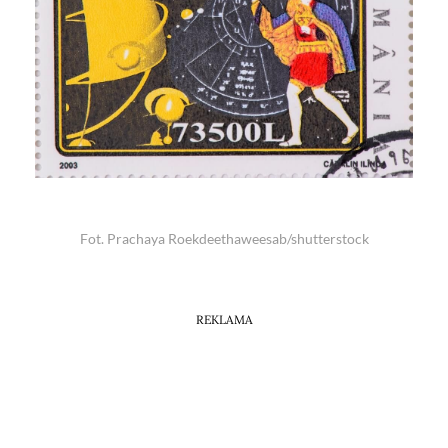
Fot. Prachaya Roekdeethaweesab/shutterstock
REKLAMA