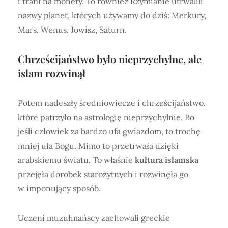
i trafił na monety. To również Rzymianie utrwalili
nazwy planet, których używamy do dziś: Merkury,
Mars, Wenus, Jowisz, Saturn.
Chrześcijaństwo było nieprzychylne, ale
islam rozwinął
Potem nadeszły średniowiecze i chrześcijaństwo,
które patrzyło na astrologię nieprzychylnie. Bo
jeśli człowiek za bardzo ufa gwiazdom, to trochę
mniej ufa Bogu. Mimo to przetrwała dzięki
arabskiemu światu. To właśnie
kultura islamska
przejęła dorobek starożytnych i rozwinęła go
w imponujący sposób.
Uczeni muzułmańscy zachowali greckie