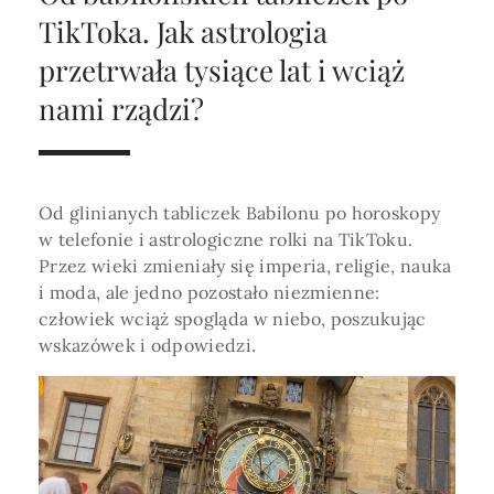
Horoskop Roczny 2026
Magia
Niezwykły świat
medycznej ani finansowej.
TikToka. Jak astrologia
Tarot
3 karty
Horoskop Miłosny
Amulety i talizmany
przetrwała tysiące lat i wciąż
Magia imion
nami rządzi?
Horoskop Dziecięcy
ABC Kosmogramu
KURSY
Sekshoroskop
SKLEP
Horoskop Biznesowy
PROFIL
Horoskop Zdrowotny
Przepowiednia
Wenus
Od glinianych tabliczek Babilonu po horoskopy
Zaloguj się lub dołącz
Horoskop Numerologiczny
w telefonie i astrologiczne rolki na TikToku.
Tarot
Krzyż Celtycki
Przez wieki zmieniały się imperia, religie, nauka
Horoskop Numerologiczny na 2026
i moda, ale jedno pozostało niezmienne:
SZUKAJ
człowiek wciąż spogląda w niebo, poszukując
Horoskop Ziołowy
wskazówek i odpowiedzi.
Horoskop Chiński 2026
Horoskop Egipski
ZAPRASZAMY DO ŚLEDZENIA ASTROMAGII
Horoskop Słowiański