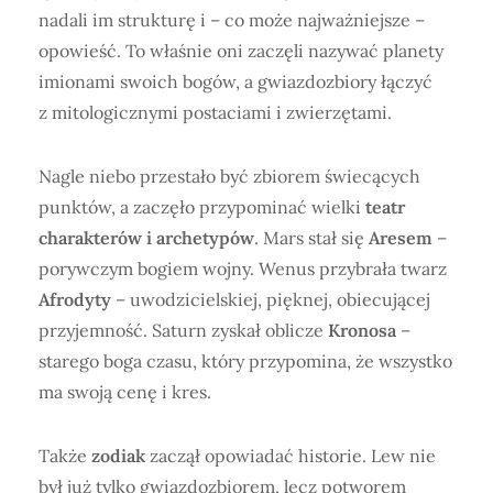
nadali im strukturę i – co może najważniejsze –
opowieść. To właśnie oni zaczęli nazywać planety
imionami swoich bogów, a gwiazdozbiory łączyć
z mitologicznymi postaciami i zwierzętami.
Nagle niebo przestało być zbiorem świecących
punktów, a zaczęło przypominać wielki
teatr
charakterów i archetypów
. Mars stał się
Aresem
–
porywczym bogiem wojny. Wenus przybrała twarz
Afrodyty
– uwodzicielskiej, pięknej, obiecującej
przyjemność. Saturn zyskał oblicze
Kronosa
–
starego boga czasu, który przypomina, że wszystko
ma swoją cenę i kres.
Także
zodiak
zaczął opowiadać historie. Lew nie
był już tylko gwiazdozbiorem, lecz potworem