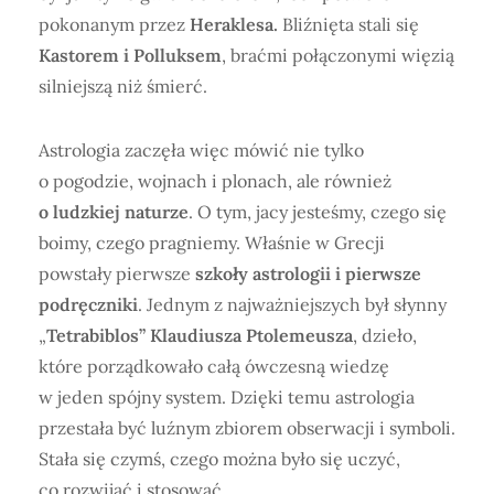
pokonanym przez
Heraklesa.
Bliźnięta stali się
Kastorem i Polluksem
, braćmi połączonymi więzią
silniejszą niż śmierć.
Astrologia zaczęła więc mówić nie tylko
o pogodzie, wojnach i plonach, ale również
o ludzkiej naturze
. O tym, jacy jesteśmy, czego się
boimy, czego pragniemy. Właśnie w Grecji
powstały pierwsze
szkoły astrologii i pierwsze
podręczniki
. Jednym z najważniejszych był słynny
„
Tetrabiblos” Klaudiusza Ptolemeusza
, dzieło,
które porządkowało całą ówczesną wiedzę
w jeden spójny system. Dzięki temu astrologia
przestała być luźnym zbiorem obserwacji i symboli.
Stała się czymś, czego można było się uczyć,
co rozwijać i stosować.