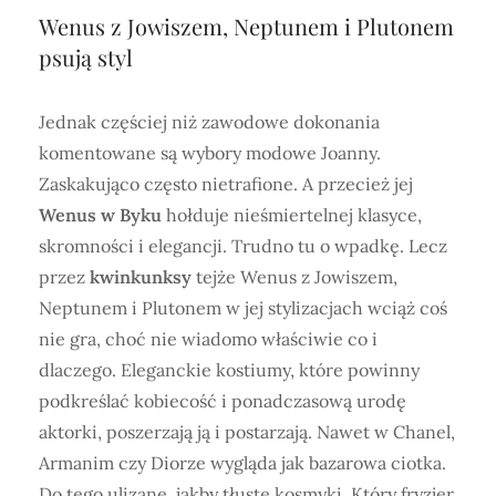
Wenus z Jowiszem, Neptunem i Plutonem
psują styl
Jednak częściej niż zawodowe dokonania
komentowane są wybory modowe Joanny.
Zaskakująco często nietrafione. A przecież jej
Wenus w Byku
hołduje nieśmiertelnej klasyce,
skromności i elegancji. Trudno tu o wpadkę. Lecz
przez
kwinkunksy
tejże Wenus z Jowiszem,
Neptunem i Plutonem w jej stylizacjach wciąż coś
nie gra, choć nie wiadomo właściwie co i
dlaczego. Eleganckie kostiumy, które powinny
podkreślać kobiecość i ponadczasową urodę
aktorki, poszerzają ją i postarzają. Nawet w Chanel,
Armanim czy Diorze wygląda jak bazarowa ciotka.
Do tego ulizane, jakby tłuste kosmyki. Który fryzjer