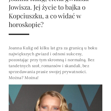
Horoskop Roczny 2026
Magia
Niezwykły świat
medycznej ani finansowej.
Jowisza. Jej życie to bajka o
Tarot
3 karty
Horoskop Miłosny
Amulety i talizmany
Kopciuszku, a co widać w
Magia imion
horoskopie?
Horoskop Dziecięcy
ABC Kosmogramu
KURSY
Sekshoroskop
SKLEP
Horoskop Biznesowy
PROFIL
Horoskop Zdrowotny
Przepowiednia
Wenus
Joanna Kulig od kilku lat gra za granicą u boku
Zaloguj się lub dołącz
Horoskop Numerologiczny
największych gwiazd i odnosi sukcesy,
Tarot
Krzyż Celtycki
pozostając przy tym skromną i normalną. Bez
Horoskop Numerologiczny na 2026
tandetnych szoł, romansów i skandali, bez
SZUKAJ
sprzedawania prasie swojej prywatności.
Horoskop Ziołowy
Można? Można!
Horoskop Chiński 2026
Horoskop Egipski
ZAPRASZAMY DO ŚLEDZENIA ASTROMAGII
Horoskop Słowiański