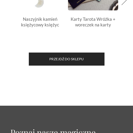
Naszyjnik kamień
Karty Tarota Wróżka +
Kart
księżycowy księżyc
woreczek na karty
wo
PRZEJDŹ DO SKLEPU
Poznaj nasze magiczne