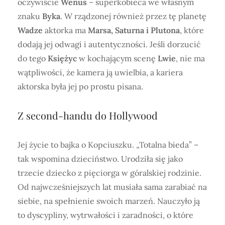
oczywiście
Wenus
– superkobieca we własnym
znaku
Byka
. W rządzonej również przez tę planetę
Wadze
aktorka ma
Marsa, Saturna i Plutona
, które
dodają jej odwagi i autentyczności. Jeśli dorzucić
do tego
Księżyc
w kochającym scenę
Lwie
, nie ma
wątpliwości, że kamera ją uwielbia, a kariera
aktorska była jej po prostu pisana.
Z second-handu do Hollywood
Jej życie to bajka o Kopciuszku. „Totalna bieda” –
tak wspomina dzieciństwo. Urodziła się jako
trzecie dziecko z pięciorga w góralskiej rodzinie.
Od najwcześniejszych lat musiała sama zarabiać na
siebie, na spełnienie swoich marzeń. Nauczyło ją
to dyscypliny, wytrwałości i zaradności, o które