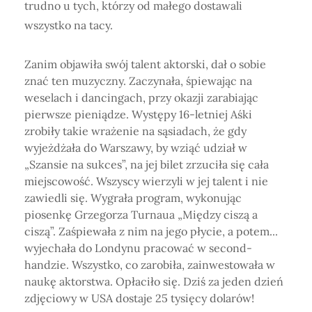
trudno u tych, którzy od małego dostawali
wszystko na tacy.
Zanim objawiła swój talent aktorski, dał o sobie
znać ten muzyczny. Zaczynała, śpiewając na
weselach i dancingach, przy okazji zarabiając
pierwsze pieniądze. Występy 16-letniej Aśki
zrobiły takie wrażenie na sąsiadach, że gdy
wyjeżdżała do Warszawy, by wziąć udział w
„Szansie na sukces”, na jej bilet zrzuciła się cała
miejscowość. Wszyscy wierzyli w jej talent i nie
zawiedli się. Wygrała program, wykonując
piosenkę Grzegorza Turnaua „Między ciszą a
ciszą”. Zaśpiewała z nim na jego płycie, a potem...
wyjechała do Londynu pracować w second-
handzie. Wszystko, co zarobiła, zainwestowała w
naukę aktorstwa. Opłaciło się. Dziś za jeden dzień
zdjęciowy w USA dostaje 25 tysięcy dolarów!