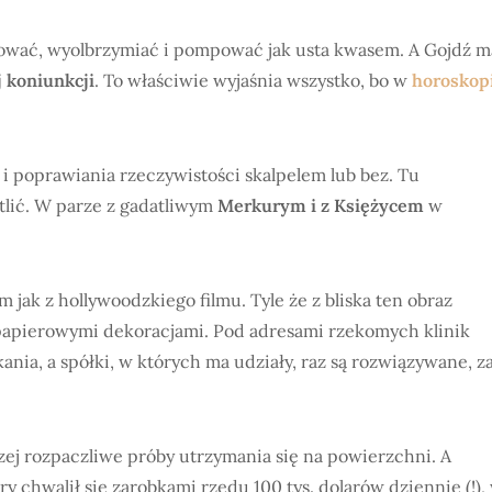
zować, wyolbrzymiać i pompować jak usta kwasem. A Gojdź m
j koniunkcji
. To właściwie wyjaśnia wszystko, bo w
horoskop
i i poprawiania rzeczywistości skalpelem lub bez. Tu
tlić. W parze z gadatliwym
Merkurym i z Księżycem
w
 jak z hollywoodzkiego filmu. Tyle że z bliska ten obraz
apierowymi dekoracjami. Pod adresami rzekomych klinik
ania, a spółki, w których ma udziały, raz są rozwiązywane, z
zej rozpaczliwe próby utrzymania się na powierzchni. A
óry chwalił się zarobkami rzędu 100 tys. dolarów dziennie (!),