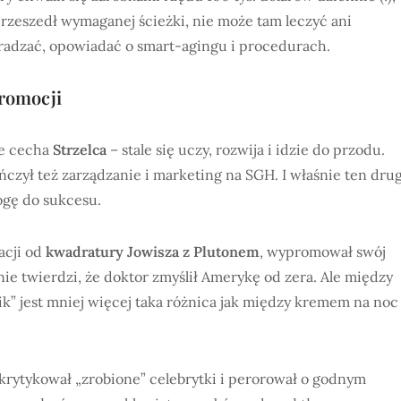
zeszedł wymaganej ścieżki, nie może tam leczyć ani
radzać, opowiadać o smart-agingu i procedurach.
promocji
że cecha
Strzelca
– stale się uczy, rozwija i idzie do przodu.
ończył też zarządzanie i marketing na SGH. I właśnie ten drug
ogę do sukcesu.
acji od
kwadratury Jowisza z Plutonem
, wypromował swój
nie twierdzi, że doktor zmyślił Amerykę od zera. Ale między
k” jest mniej więcej taka różnica jak między kremem na noc
e krytykował „zrobione” celebrytki i perorował o godnym