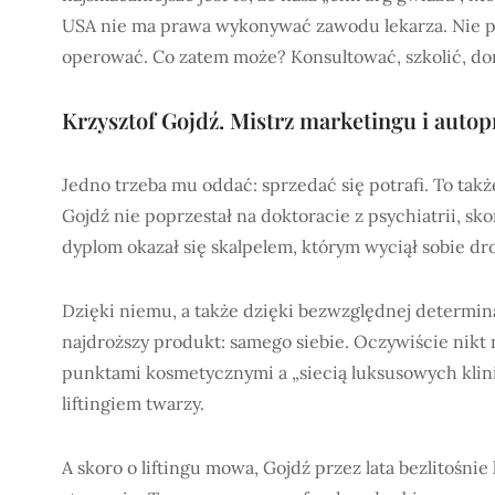
USA nie ma prawa wykonywać zawodu lekarza. Nie pr
operować. Co zatem może? Konsultować, szkolić, do
Krzysztof Gojdź. Mistrz marketingu i auto
Jedno trzeba mu oddać: sprzedać się potrafi. To tak
Gojdź nie poprzestał na doktoracie z psychiatrii, sk
dyplom okazał się skalpelem, którym wyciął sobie dr
Dzięki niemu, a także dzięki bezwzględnej determin
najdroższy produkt: samego siebie. Oczywiście nikt 
punktami kosmetycznymi a „siecią luksusowych klini
liftingiem twarzy.
A skoro o liftingu mowa, Gojdź przez lata bezlitośni