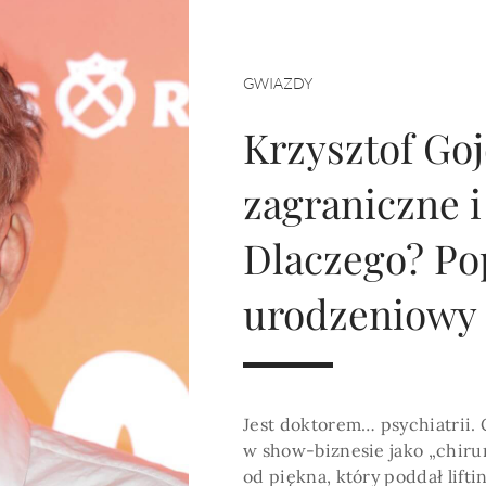
HOROSKOP 2026
Wenus
Krzyż Celtycki
Zobacz co Cię czeka
GWIAZDY
Krzysztof Goj
zagraniczne 
Dlaczego? Po
urodzeniowy 
Jest doktorem… psychiatrii.
w show-biznesie jako „chirur
od piękna, który poddał lifti