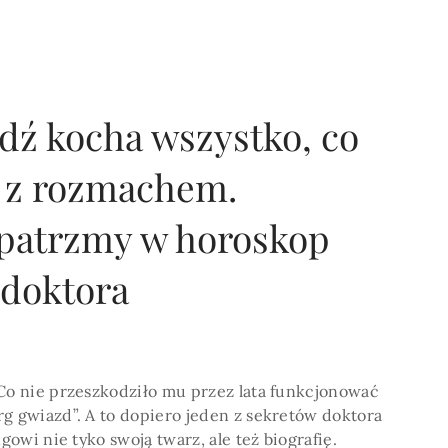
POKAŻ WIECEJ >
dź kocha wszystko, co
i z rozmachem.
patrzmy w horoskop
doktora
 Co nie przeszkodziło mu przez lata funkcjonować
g gwiazd”. A to dopiero jeden z sekretów doktora
ngowi nie tyko swoją twarz, ale też biografię.