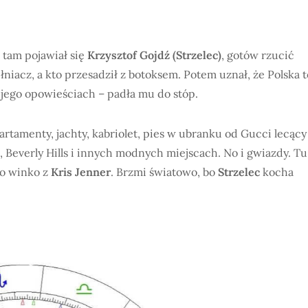
 tam pojawiał się
Krzysztof Gojdź (Strzelec)
, gotów rzucić
łniacz, a kto przesadził z botoksem. Potem uznał, że Polska t
 jego opowieściach – padła mu do stóp.
artamenty, jachty, kabriolet, pies w ubranku od Gucci lecący
, Beverly Hills i innych modnych miejscach. No i gwiazdy. Tu
o winko z
Kris Jenner
. Brzmi światowo, bo
Strzelec
kocha