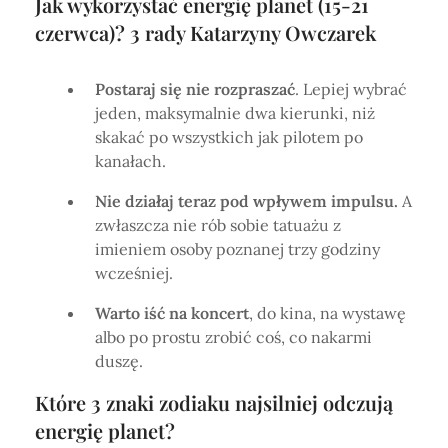
Jak wykorzystać energię planet (15-21
czerwca)? 3 rady Katarzyny Owczarek
Postaraj się nie rozpraszać
. Lepiej wybrać
jeden, maksymalnie dwa kierunki, niż
skakać po wszystkich jak pilotem po
kanałach.
Nie działaj teraz pod wpływem impulsu.
A
zwłaszcza nie rób sobie tatuażu z
imieniem osoby poznanej trzy godziny
wcześniej.
Warto iść na koncert
, do kina, na wystawę
albo po prostu zrobić coś, co nakarmi
duszę.
Które 3 znaki zodiaku najsilniej odczują
energię planet?