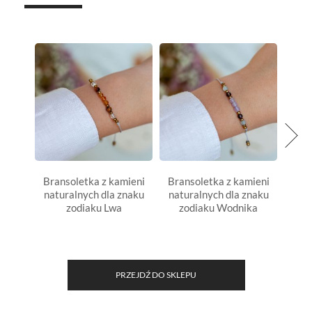
Bransoletka z kamieni
Bransoletka z kamieni
Oczys
naturalnych dla znaku
naturalnych dla znaku
zodiaku Lwa
zodiaku Wodnika
PRZEJDŹ DO SKLEPU