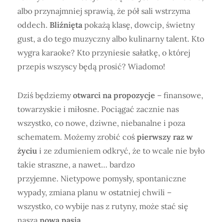
albo przynajmniej sprawią, że pół sali wstrzyma
oddech.
Bliźnięta
pokażą klasę, dowcip, świetny
gust, a do tego muzyczny albo kulinarny talent. Kto
wygra karaoke? Kto przyniesie sałatkę, o której
przepis wszyscy będą prosić? Wiadomo!
Dziś będziemy
otwarci na propozycje
– finansowe,
towarzyskie i miłosne. Pociągać zacznie nas
wszystko, co nowe, dziwne, niebanalne i poza
schematem. Możemy zrobić coś
pierwszy raz w
życiu
i ze zdumieniem odkryć, że to wcale nie było
takie straszne, a nawet… bardzo
przyjemne. Nietypowe pomysły, spontaniczne
wypady, zmiana planu w ostatniej chwili –
wszystko, co wybije nas z rutyny, może stać się
naszą
nową pasją
.