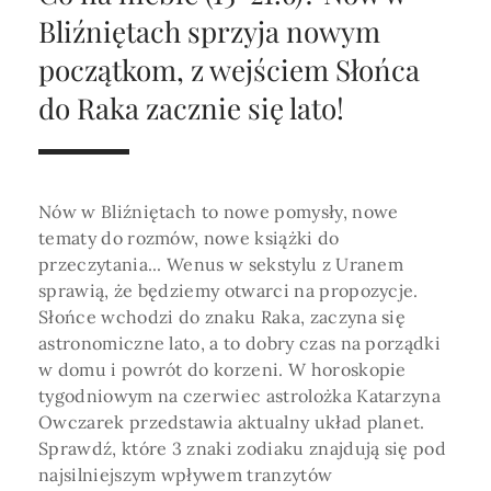
Horoskop Roczny 2026
Magia
Niezwykły świat
medycznej ani finansowej.
Bliźniętach sprzyja nowym
Tarot
3 karty
Horoskop Miłosny
Amulety i talizmany
początkom, z wejściem Słońca
Magia imion
do Raka zacznie się lato!
Horoskop Dziecięcy
ABC Kosmogramu
KURSY
Sekshoroskop
SKLEP
Horoskop Biznesowy
PROFIL
Horoskop Zdrowotny
Przepowiednia
Wenus
Nów w Bliźniętach to nowe pomysły, nowe
Zaloguj się lub dołącz
Horoskop Numerologiczny
tematy do rozmów, nowe książki do
Tarot
Krzyż Celtycki
przeczytania... Wenus w sekstylu z Uranem
Horoskop Numerologiczny na 2026
sprawią, że będziemy otwarci na propozycje.
SZUKAJ
Słońce wchodzi do znaku Raka, zaczyna się
Horoskop Ziołowy
astronomiczne lato, a to dobry czas na porządki
Horoskop Chiński 2026
w domu i powrót do korzeni. W horoskopie
tygodniowym na czerwiec astrolożka Katarzyna
Horoskop Egipski
ZAPRASZAMY DO ŚLEDZENIA ASTROMAGII
Owczarek przedstawia aktualny układ planet.
Sprawdź, które 3 znaki zodiaku znajdują się pod
Horoskop Słowiański
najsilniejszym wpływem tranzytów