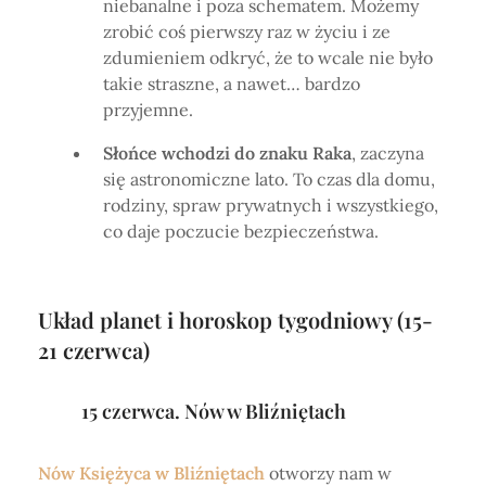
niebanalne i poza schematem. Możemy
zrobić coś pierwszy raz w życiu i ze
zdumieniem odkryć, że to wcale nie było
takie straszne, a nawet… bardzo
przyjemne.
Słońce wchodzi do znaku Raka
, zaczyna
się astronomiczne lato. To czas dla domu,
rodziny, spraw prywatnych i wszystkiego,
co daje poczucie bezpieczeństwa.
Układ planet i horoskop tygodniowy (15-
21 czerwca)
15 czerwca. Nów w Bliźniętach
Nów Księżyca w Bliźniętach
otworzy nam w