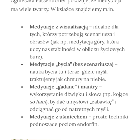
Agnieszka Passendorfer pokazuje, że medytacja
ma wiele twarzy. W książce znajdziemy m.in.:
Medytacje z wizualizacją
– idealne dla
tych, którzy potrzebują scenariusza i
obrazów (jak np. medytacja góry, która
uczy nas stabilności w obliczu życiowych
burz).
Medytacje „bycia” (bez scenariusza)
–
nauka bycia tu i teraz, gdzie myśli
traktujemy jak chmury na niebie.
Medytacje „gadane” i mantry
–
wykorzystanie dźwięku i słowa (np. kojące
so ham
), by dać umysłowi „zabawkę” i
odciągnąć go od natrętnych myśli.
Medytacje z uśmiechem
– proste techniki
podnoszące poziom endorfin.