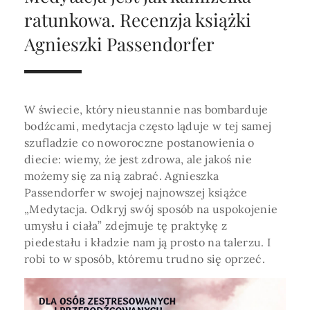
Horoskop Roczny 2026
Magia
Niezwykły świat
medycznej ani finansowej.
ratunkowa. Recenzja książki
Tarot
3 karty
Horoskop Miłosny
Amulety i talizmany
Agnieszki Passendorfer
Magia imion
Horoskop Dziecięcy
ABC Kosmogramu
KURSY
Sekshoroskop
SKLEP
Horoskop Biznesowy
W świecie, który nieustannie nas bombarduje
PROFIL
Horoskop Zdrowotny
Przepowiednia
Wenus
bodźcami, medytacja często ląduje w tej samej
Zaloguj się lub dołącz
szufladzie co noworoczne postanowienia o
Horoskop Numerologiczny
Tarot
Krzyż Celtycki
diecie: wiemy, że jest zdrowa, ale jakoś nie
Horoskop Numerologiczny na 2026
możemy się za nią zabrać. Agnieszka
Passendorfer w swojej najnowszej książce
SZUKAJ
Horoskop Ziołowy
„Medytacja. Odkryj swój sposób na uspokojenie
umysłu i ciała” zdejmuje tę praktykę z
Horoskop Chiński 2026
piedestału i kładzie nam ją prosto na talerzu. I
Horoskop Egipski
ZAPRASZAMY DO ŚLEDZENIA ASTROMAGII
robi to w sposób, któremu trudno się oprzeć.
Horoskop Słowiański