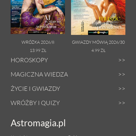
WRÓŻKA 2026/8
GWIAZDY MÓWIĄ 2026/30
13.99 ZŁ
4.99 ZŁ
HOROSKOPY
Dzienny
MAGICZNA WIEDZA
Tygodniowy
Zodiak
ŻYCIE I GWIAZDY
Weekendowy
Astrologia
Gwiazdy
WRÓŻBY I QUIZY
Miesięczny
Tarot
Miłość i seks
Wróżby z Tarota
Astromagia.pl
Roczny
Numerologia
Zdrowie i uroda
Magiczna kula
Urodzeniowy
Anioły