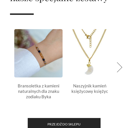
Bransoletka z kamieni
Naszyjnik kamień
Bran
naturalnych dla znaku
księżycowy księżyc
natu
zodiaku Byka
z
PRZEJDŹ DO SKLEPU