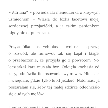
– Adriana? – powiedziała menedżerka z krzywym
uśmiechem. – Wlazła do łóżka facetowi mojej
serdecznej przyjaciółki, a ja takim panienkom
nigdy nie odpuszczam.
Przyjaciółka natychmiast wniosła sprawę
o rozwód, ale huncwot tak się kajał i błagał
o przebaczenie, że przyjęła go z powrotem. No,
lecz jakaś kara musiała być. Odcięła kochasia od
kasy, odmówiła finansowania wypraw w Himalaje
i wszędzie, gdzie tylko lubił jeździć. Natomiast ja
postarałam się, żeby tej małej zdzirze odechciało
się cudzych mężów.
I tym sposobem tajemnica nareszcie się wyjaśniła.