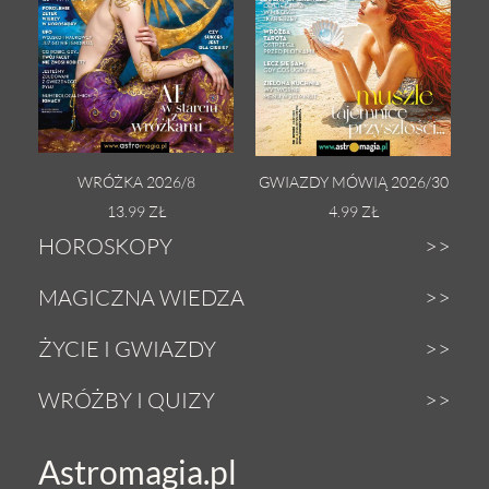
WRÓŻKA 2026/8
GWIAZDY MÓWIĄ 2026/30
13.99 ZŁ
4.99 ZŁ
HOROSKOPY
Dzienny
MAGICZNA WIEDZA
Tygodniowy
Zodiak
ŻYCIE I GWIAZDY
Weekendowy
Astrologia
Gwiazdy
WRÓŻBY I QUIZY
Miesięczny
Tarot
Miłość i seks
Wróżby z Tarota
Astromagia.pl
Roczny
Numerologia
Zdrowie i uroda