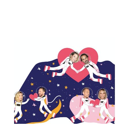
HOROSKOP 2026
Wenus
Krzyż Celtycki
Zobacz co Cię czeka