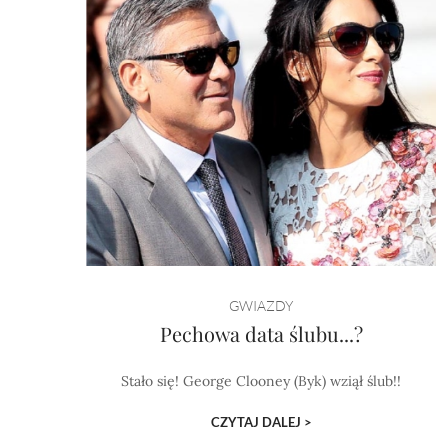
GWIAZDY
Pechowa data ślubu...?
Stało się! George Clooney (Byk) wziął ślub!!
CZYTAJ DALEJ >