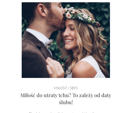
MIŁOŚĆ I SEKS
Miłość do utraty tchu? To zależy od daty
ślubu!