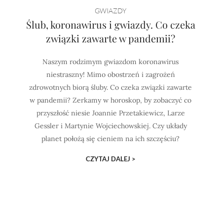
GWIAZDY
Ślub, koronawirus i gwiazdy. Co czeka
związki zawarte w pandemii?
Naszym rodzimym gwiazdom koronawirus
niestraszny! Mimo obostrzeń i zagrożeń
zdrowotnych biorą śluby. Co czeka związki zawarte
w pandemii? Zerkamy w horoskop, by zobaczyć co
przyszłość niesie Joannie Przetakiewicz, Larze
Gessler i Martynie Wojciechowskiej. Czy układy
planet położą się cieniem na ich szczęściu?
CZYTAJ DALEJ >