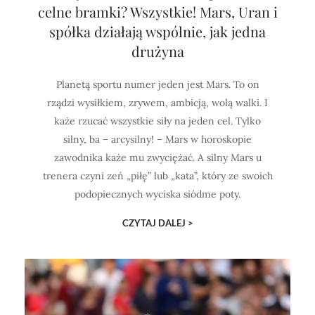
celne bramki? Wszystkie! Mars, Uran i
spółka działają wspólnie, jak jedna
drużyna
Planetą sportu numer jeden jest Mars. To on
rządzi wysiłkiem, zrywem, ambicją, wolą walki. I
każe rzucać wszystkie siły na jeden cel. Tylko
silny, ba – arcysilny! – Mars w horoskopie
zawodnika każe mu zwyciężać. A silny Mars u
trenera czyni zeń „piłę” lub „kata”, który ze swoich
podopiecznych wyciska siódme poty.
CZYTAJ DALEJ >