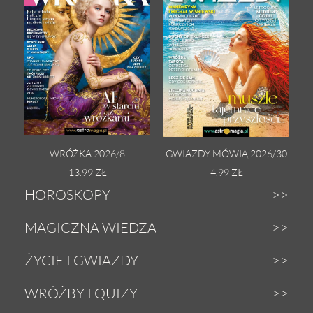
WRÓŻKA 2026/8
GWIAZDY MÓWIĄ 2026/30
13.99 ZŁ
4.99 ZŁ
HOROSKOPY
Dzienny
MAGICZNA WIEDZA
Tygodniowy
Zodiak
ŻYCIE I GWIAZDY
Weekendowy
Astrologia
Gwiazdy
WRÓŻBY I QUIZY
Miesięczny