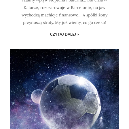
fatalny wpływ Neptuna i Saturna… Dał ciała w
Katarze, rozczarowuje w Barcelonie, na jaw
wychodzą machloje finansowe… A spółki żony
przynoszą straty. My już wiemy, co go czeka!
CZYTAJ DALEJ >