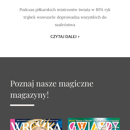
Podczas piłkarskich mistrzostw świata w RPA ryk
trąbek wuwuzele doprowadza wszystkich do
szaleństwa
CZYTAJ DALEJ >
Poznaj nasze magiczne
magazyny!