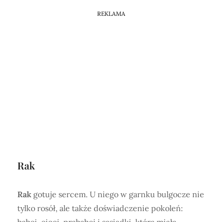
REKLAMA
Rak
Rak
gotuje sercem. U niego w garnku bulgocze nie
tylko rosół, ale także doświadczenie pokoleń:
babci, cioci, prababci i sąsiadki, która miała