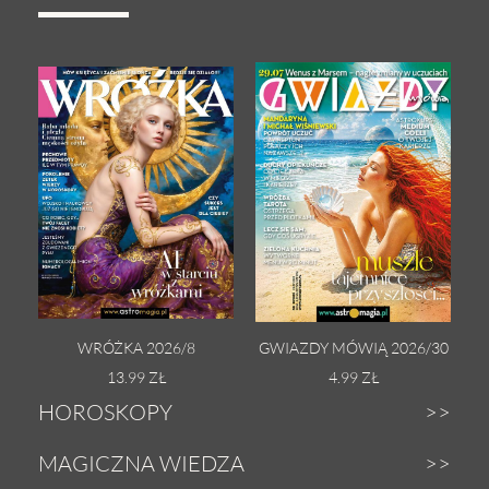
WRÓŻKA 2026/8
GWIAZDY MÓWIĄ 2026/30
13.99 ZŁ
4.99 ZŁ
HOROSKOPY
Dzienny
MAGICZNA WIEDZA