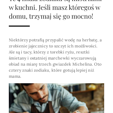
Horoskop Roczny 2026
Magia
Niezwykły świat
medycznej ani finansowej.
w kuchni. Jeśli masz któregoś w
Tarot
3 karty
Horoskop Miłosny
Amulety i talizmany
domu, trzymaj się go mocno!
Magia imion
Horoskop Dziecięcy
ABC Kosmogramu
KURSY
Sekshoroskop
SKLEP
Horoskop Biznesowy
Niektórzy potrafią przypalić wodę na herbatę, a
PROFIL
Horoskop Zdrowotny
Przepowiednia
Wenus
zrobienie jajecznicy to szczyt ich możliwości.
Zaloguj się lub dołącz
Ale są i tacy, którzy z torebki ryżu, resztki
Horoskop Numerologiczny
Tarot
Krzyż Celtycki
śmietany i ostatniej marchewki wyczarowują
Horoskop Numerologiczny na 2026
obiad na miarę trzech gwiazdek Michelina. Oto
cztery znaki zodiaku, które gotują lepiej niż
SZUKAJ
Horoskop Ziołowy
mama.
Horoskop Chiński 2026
Horoskop Egipski
ZAPRASZAMY DO ŚLEDZENIA ASTROMAGII
Horoskop Słowiański