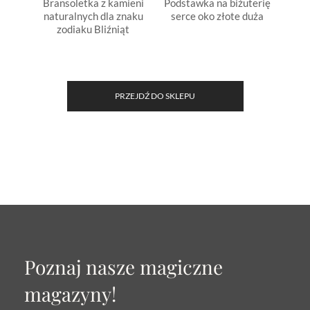
Bransoletka z kamieni
Podstawka na biżuterię
Nas
naturalnych dla znaku
serce oko złote duża
zodiaku Bliźniąt
PRZEJDŹ DO SKLEPU
Poznaj nasze magiczne
magazyny!