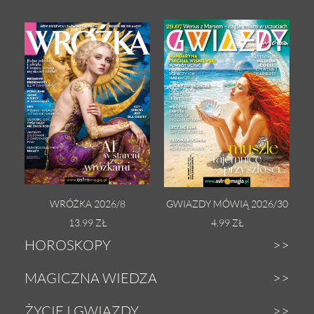
WRÓŻKA 2026/8
GWIAZDY MÓWIĄ 2026/30
13.99 ZŁ
4.99 ZŁ
HOROSKOPY
Dzienny
MAGICZNA WIEDZA
Tygodniowy
Zodiak
ŻYCIE I GWIAZDY