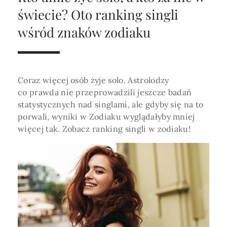
Horoskop Roczny 2026
Magia
Niezwykły świat
medycznej ani finansowej.
świecie? Oto ranking singli
Tarot
3 karty
Horoskop Miłosny
Amulety i talizmany
wśród znaków zodiaku
Magia imion
Horoskop Dziecięcy
ABC Kosmogramu
KURSY
Sekshoroskop
SKLEP
Horoskop Biznesowy
Coraz więcej osób żyje solo. Astrolodzy
PROFIL
Horoskop Zdrowotny
Przepowiednia
Wenus
co prawda nie przeprowadzili jeszcze badań
Zaloguj się lub dołącz
statystycznych nad singlami, ale gdyby się na to
Horoskop Numerologiczny
Tarot
Krzyż Celtycki
porwali, wyniki w Zodiaku wyglądałyby mniej
Horoskop Numerologiczny na 2026
więcej tak. Zobacz ranking singli w zodiaku!
SZUKAJ
Horoskop Ziołowy
Horoskop Chiński 2026
Horoskop Egipski
ZAPRASZAMY DO ŚLEDZENIA ASTROMAGII
Horoskop Słowiański