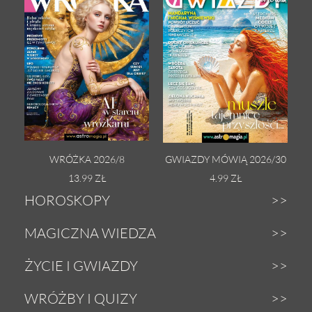
WRÓŻKA 2026/8
GWIAZDY MÓWIĄ 2026/30
13.99 ZŁ
4.99 ZŁ
HOROSKOPY
Dzienny
MAGICZNA WIEDZA
Tygodniowy
Zodiak
ŻYCIE I GWIAZDY
Weekendowy
Astrologia
Gwiazdy
WRÓŻBY I QUIZY