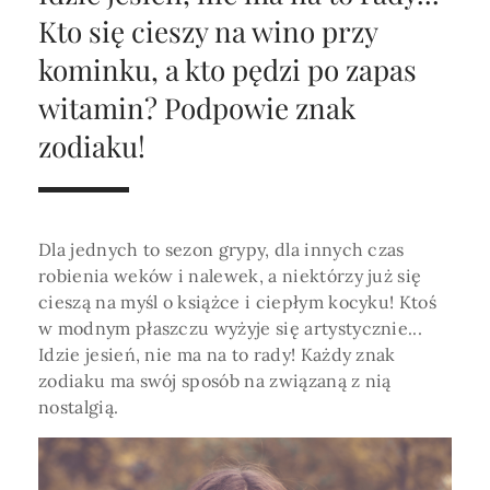
Horoskop Roczny 2026
Magia
Niezwykły świat
medycznej ani finansowej.
Kto się cieszy na wino przy
Tarot
3 karty
Horoskop Miłosny
Amulety i talizmany
kominku, a kto pędzi po zapas
Magia imion
witamin? Podpowie znak
Horoskop Dziecięcy
ABC Kosmogramu
KURSY
Sekshoroskop
zodiaku!
SKLEP
Horoskop Biznesowy
PROFIL
Horoskop Zdrowotny
Przepowiednia
Wenus
Zaloguj się lub dołącz
Horoskop Numerologiczny
Tarot
Krzyż Celtycki
Dla jednych to sezon grypy, dla innych czas
Horoskop Numerologiczny na 2026
robienia weków i nalewek, a niektórzy już się
cieszą na myśl o książce i ciepłym kocyku! Ktoś
SZUKAJ
Horoskop Ziołowy
w modnym płaszczu wyżyje się artystycznie...
Idzie jesień, nie ma na to rady! Każdy znak
Horoskop Chiński 2026
zodiaku ma swój sposób na związaną z nią
Horoskop Egipski
nostalgią.
ZAPRASZAMY DO ŚLEDZENIA ASTROMAGII
Horoskop Słowiański