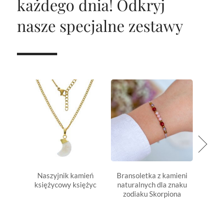
każdego dnia!
Odkryj
nasze specjalne zestawy
Naszyjnik kamień
Bransoletka z kamieni
Bran
księżycowy księżyc
naturalnych dla znaku
natu
zodiaku Skorpiona