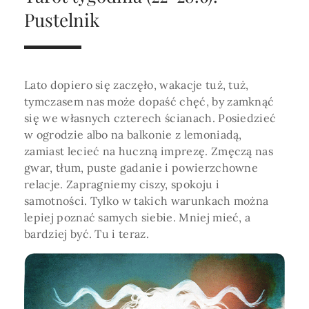
Horoskop Roczny 2026
Magia
Niezwykły świat
medycznej ani finansowej.
Pustelnik
Tarot
3 karty
Horoskop Miłosny
Amulety i talizmany
Magia imion
Horoskop Dziecięcy
ABC Kosmogramu
KURSY
Sekshoroskop
Lato dopiero się zaczęło, wakacje tuż, tuż,
SKLEP
Horoskop Biznesowy
tymczasem nas może dopaść chęć, by zamknąć
PROFIL
się we własnych czterech ścianach. Posiedzieć
Horoskop Zdrowotny
Przepowiednia
Wenus
w ogrodzie albo na balkonie z lemoniadą,
Zaloguj się lub dołącz
Horoskop Numerologiczny
zamiast lecieć na huczną imprezę. Zmęczą nas
Tarot
Krzyż Celtycki
gwar, tłum, puste gadanie i powierzchowne
Horoskop Numerologiczny na 2026
relacje. Zapragniemy ciszy, spokoju i
SZUKAJ
samotności. Tylko w takich warunkach można
Horoskop Ziołowy
lepiej poznać samych siebie. Mniej mieć, a
Horoskop Chiński 2026
bardziej być. Tu i teraz.
Horoskop Egipski
ZAPRASZAMY DO ŚLEDZENIA ASTROMAGII
Horoskop Słowiański