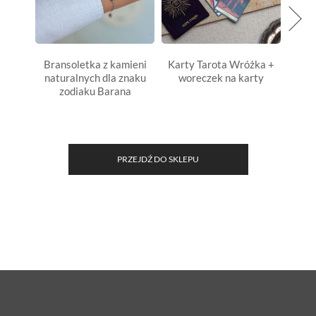
Bransoletka z kamieni
Karty Tarota Wróżka +
Bran
naturalnych dla znaku
woreczek na karty
natu
zodiaku Barana
zo
PRZEJDŹ DO SKLEPU