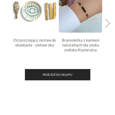
Oczyszczający zestaw do
Bransoletka z kamieni
Bran
okadzania - zielone oko
naturalnych dla znaku
natu
zodiaku Koziorożca
z
PRZEJDŹ DO SKLEPU