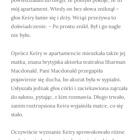
powiedziałam do niego, że pomylił pokoje, że to
mój apartament. Wtedy on bez słowa zniknął –
głos Keiry łamie się i drży. Wciąż przeżywa to
doświadczenie. – Po prostu znikł. Był i go nagle
nie było.
Oprócz Keiry w apartamencie mieszkała także jej
matka, znana brytyjska aktorka teatralna Sharman
Macdonald. Pani Macdonald przegapiła
pojawienie się ducha, bo akurat była w sypialni.
Usłyszała jednak głos córki i zaciekawiona zajrzała
do salonu, pytając, z kim rozmawia. Długo trwało,
zanim roztrzęsiona Keira wyjaśniła matce, co się
stało.
Oczywiście wyznanie Keiry sprowokowało różne