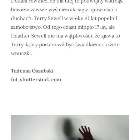
Dodała również, że dla niej to podwójny wstrząs,
bowiem zawsze wyśmiewała się z opowieści o
duchach. Terry Sewell w wieku 41 lat popełnił
samobójstwo. Od tego czasu minęło 17 lat, ale
Heather Sewell nie ma wątpliwości, że zjawa to
Terry, który postanowił być świadkiem chrzcin
wnuczki.
Tadeusz Oszubski
fot. shutterstock.com