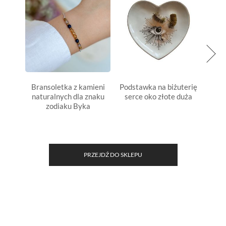
Bransoletka z kamieni
Podstawka na biżuterię
Bran
naturalnych dla znaku
serce oko złote duża
natu
zodiaku Byka
PRZEJDŹ DO SKLEPU