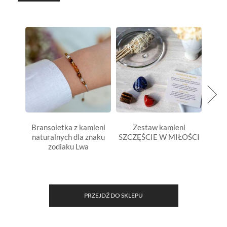
Bransoletka z kamieni
Zestaw kamieni
Pods
naturalnych dla znaku
SZCZĘŚCIE W MIŁOŚCI
ser
zodiaku Lwa
PRZEJDŹ DO SKLEPU