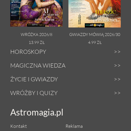
WRÓŻKA 2026/8
GWIAZDY MÓWIĄ 2026/30
13.99 ZŁ
4.99 ZŁ
HOROSKOPY
Dzienny
MAGICZNA WIEDZA
Tygodniowy
Zodiak
ŻYCIE I GWIAZDY
Weekendowy
Astrologia
Gwiazdy
WRÓŻBY I QUIZY
Miesięczny
Tarot
Miłość i seks
Wróżby z Tarota
Astromagia.pl
Roczny
Numerologia
Zdrowie i uroda
Magiczna kula
Urodzeniowy
Anioły
Kontakt
Reklama
Astrokuchnia
Sekshoroskop