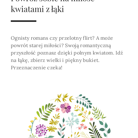
Horoskop Roczny 2026
Magia
Niezwykły świat
medycznej ani finansowej.
kwiatami z łąki
Tarot
3 karty
Horoskop Miłosny
Amulety i talizmany
Magia imion
Horoskop Dziecięcy
ABC Kosmogramu
KURSY
Sekshoroskop
Ognisty romans czy przelotny flirt? A może
SKLEP
Horoskop Biznesowy
powrót starej miłości? Swoją romantyczną
PROFIL
przyszłość poznasz dzięki polnym kwiatom. Idź
Horoskop Zdrowotny
Przepowiednia
Wenus
na łąkę, zbierz wielki i piękny bukiet.
Zaloguj się lub dołącz
Horoskop Numerologiczny
Przeznaczenie czeka!
Tarot
Krzyż Celtycki
Horoskop Numerologiczny na 2026
SZUKAJ
Horoskop Ziołowy
Horoskop Chiński 2026
Horoskop Egipski
ZAPRASZAMY DO ŚLEDZENIA ASTROMAGII
Horoskop Słowiański