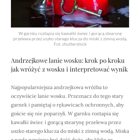
W garnku roztapia się kawałki świec i gorącą stearynę
przelewa przez uszko starego klucza do miski z zimną wodą.
Fot. shutterstock
Andrzejkowe lanie wosku: krok po kroku
jak wróżyć z wosku
i interpretować wynik
Najpopularniejsza andrzejkowa wróżba to
oczywiście lanie wosku. Przeznacz do tego stary
garnek i pamiętaj o rękawicach ochronnych, aby
goście się nie poparzyli. W garnku roztapia się
kawałki świec i gorącą stearynę przelewa przez
uszko starego klucza do miski z zimną wodą. Miska
z wodą powinna być dość duża, aby kleks ze