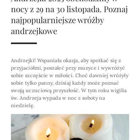
Horoskop Roczny 2026
Magia
Niezwykły świat
medycznej ani finansowej.
nocy z 29 na 30 listopada. Poznaj
Tarot
3 karty
Horoskop Miłosny
Amulety i talizmany
najpopularniejsze wróżby
Magia imion
andrzejkowe
Horoskop Dziecięcy
ABC Kosmogramu
KURSY
Sekshoroskop
SKLEP
Horoskop Biznesowy
PROFIL
Horoskop Zdrowotny
Przepowiednia
Wenus
Andrzejki! Wspaniała okazja, aby spotkać się z
Zaloguj się lub dołącz
Horoskop Numerologiczny
przyjaciółmi, poszaleć przy muzyce i wywróżyć
Tarot
Krzyż Celtycki
sobie szczęście w miłości. Choć dawniej wróżyły
Horoskop Numerologiczny na 2026
sobie tylko panny, dzisiaj każdy może poznać
SZUKAJ
swoją uczuciową przyszłość. W tym roku wigilia
Horoskop Ziołowy
św. Andrzeja wypada w noc z soboty na
Horoskop Chiński 2026
niedzielę.
Horoskop Egipski
ZAPRASZAMY DO ŚLEDZENIA ASTROMAGII
Horoskop Słowiański