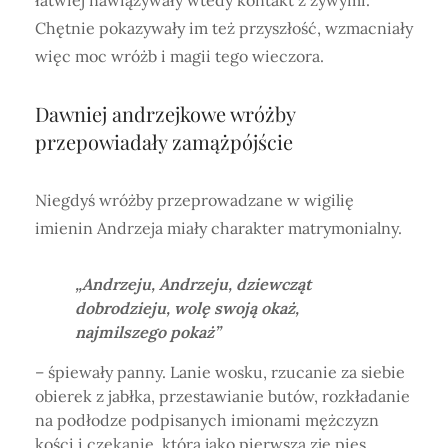
łatwiej nawiązywały wtedy kontakt z żywymi.
Chętnie pokazywały im też przyszłość, wzmacniały
więc moc wróżb i magii tego wieczora.
Dawniej andrzejkowe wróżby
przepowiadały zamążpójście
Niegdyś wróżby przeprowadzane w wigilię
imienin Andrzeja miały charakter matrymonialny.
„Andrzeju, Andrzeju, dziewcząt
dobrodzieju, wolę swoją okaż,
najmilszego pokaż”
– śpiewały panny.
Lanie wosku, rzucanie za siebie
obierek z jabłka, przestawianie butów, rozkładanie
na podłodze podpisanych imionami mężczyzn
kości i czekanie, którą jako pierwszą zje pies…