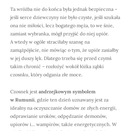
Ta wróżba nie do końca była jednak bezpieczna –
jeśli serce dziewczyny nie było czyste, jeśli szukała
ona nie miłości, lecz bogatego męża, to we śnie,
zamiast wybranka, mógł przyjść do niej upiór.
A wtedy w ogóle straciłaby szansę na
zamążpójście, nie mówiąc o tym, że upiór zasiałby
w jej duszy lęk. Dlatego trzeba się przed czymś
takim chronić – rozłożyć wokół łóżka ząbki
czosnku, który odgania złe moce.
Czosnek jest
andrzejkowym symbolem
w Rumunii
, gdzie ten dzień uznawany jest za
idealny na oczyszczanie domów ze złych energii,
odprawianie uroków, odpędzanie demonów,
upiorów i… wampirów, także energetycznych. W