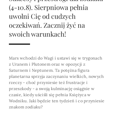
Horoskop Roczny 2026
Magia
Niezwykły świat
medycznej ani finansowej.
(4-10.8). Sierpniowa pełnia
Tarot
3 karty
Horoskop Miłosny
Amulety i talizmany
uwolni Cię od cudzych
Magia imion
oczekiwań. Zacznij żyć na
Horoskop Dziecięcy
ABC Kosmogramu
KURSY
Sekshoroskop
swoich warunkach!
SKLEP
Horoskop Biznesowy
PROFIL
Horoskop Zdrowotny
Przepowiednia
Wenus
Zaloguj się lub dołącz
Horoskop Numerologiczny
Tarot
Krzyż Celtycki
Mars wchodzi do Wagi i ustawi się w trygonach
Horoskop Numerologiczny na 2026
z Uranem i Plutonem oraz w opozycji z
Saturnem i Neptunem. Ta potężna figura
SZUKAJ
Horoskop Ziołowy
planetarna sprzyja zaczynaniu wielkich, nowych
rzeczy - choć przyniesie też frustracje i
Horoskop Chiński 2026
przeszkody - a swoją kulminację osiągnie w
Horoskop Egipski
czasie, kiedy uściśli się pełnia Księżyca w
ZAPRASZAMY DO ŚLEDZENIA ASTROMAGII
Wodniku. Jaki będzie ten tydzień i co przyniesie
Horoskop Słowiański
znakom zodiaku?