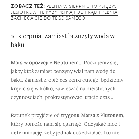
ZOBACZ TEŻ:
PEŁNIA W SIERPNIU TO KSIĘŻYC
JESIOTRÓW. TE RYBY PŁYNĄ POD PRĄD I PEŁNIA
ZACHĘCA CIĘ DO TEGO SAMEGO
10 sierpnia. Zamiast beznzyty woda w
baku
Mars w opozycji z Neptunem
... Poczujemy się,
jakby ktoś zamiast benzyny wlał nam wodę do
baku. Zamiast zrobić coś konkretnego, będziemy
kręcić się w kółko, zawieszać na nieistotnych
czynnościach, prokrastynować, tracić czas...
Ratunek przyjdzie od
trygonu Marsa z Plutonem
,
który pomoże nam się ogarnąć. Odzyskać moc i
determinację, żeby jednak coś zdziałać. I to nie