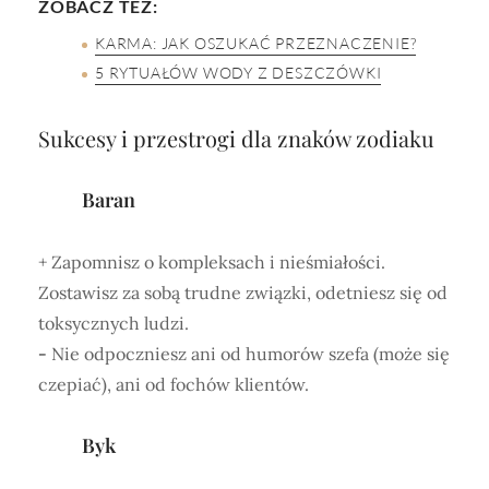
ZOBACZ TEŻ:
KARMA: JAK OSZUKAĆ PRZEZNACZENIE?
5 RYTUAŁÓW WODY Z DESZCZÓWKI
Sukcesy i przestrogi dla znaków zodiaku
Baran
+ Zapomnisz o kompleksach i nieśmiałości.
Zostawisz za sobą trudne związki, odetniesz się od
toksycznych ludzi.
-
Nie odpoczniesz ani od humorów szefa (może się
czepiać), ani od fochów klientów.
Byk