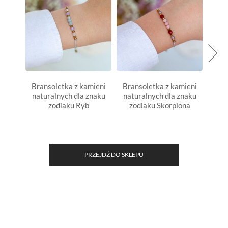
Bransoletka z kamieni
Bransoletka z kamieni
Bran
naturalnych dla znaku
naturalnych dla znaku
natu
zodiaku Ryb
zodiaku Skorpiona
PRZEJDŹ DO SKLEPU