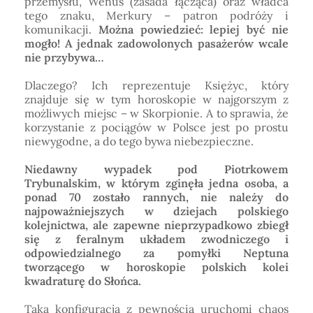
przemysłu, Wenus (zasada łącząca) oraz władca
tego znaku, Merkury – patron podróży i
komunikacji.
Można powiedzieć: lepiej być nie
mogło! A jednak zadowolonych pasażerów wcale
nie przybywa…
Dlaczego? Ich reprezentuje Księżyc, który
znajduje się w tym horoskopie w najgorszym z
możliwych miejsc – w Skorpionie. A to sprawia, że
korzystanie z pociągów w Polsce jest po prostu
niewygodne, a do tego bywa niebezpieczne.
Niedawny wypadek pod Piotrkowem
Trybunalskim, w którym zginęła jedna osoba, a
ponad 70 zostało rannych, nie należy do
najpoważniejszych w dziejach polskiego
kolejnictwa, ale zapewne nieprzypadkowo zbiegł
się z feralnym układem zwodniczego i
odpowiedzialnego za pomyłki Neptuna
tworzącego w horoskopie polskich kolei
kwadraturę do Słońca.
Taka konfiguracja z pewnością uruchomi chaos