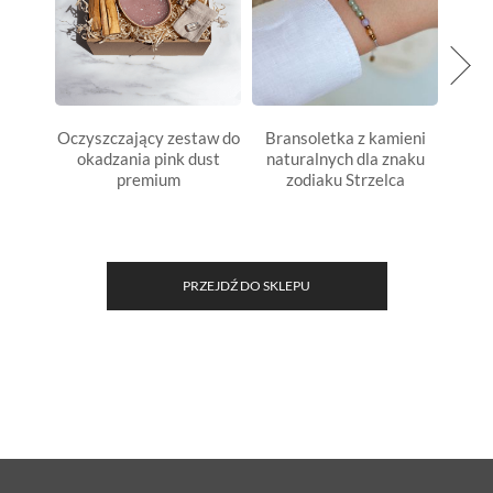
Oczyszczający zestaw do
Bransoletka z kamieni
Bran
okadzania pink dust
naturalnych dla znaku
natu
premium
zodiaku Strzelca
PRZEJDŹ DO SKLEPU