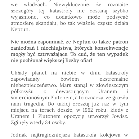
we władzach. Niewykluczone, że rozmaite
szczegóły tej katastrofy nie zostaną szybko
wyjaśnione, co dodatkowo może podsycać
atmosferę skandalu, bo tak właśnie często działa
Neptun.
Nie można zapominać, że Neptun to także patron
zaniedbań i niechlujstwa, których konsekwencje
mogły być zatrważające. To cud, że ten wypadek
nie pochłonął większej liczby ofiar!
Układy planet na niebie w dniu katastrofy
zapowiadały bowiem ekstremalne
niebezpieczeństwo. Mars stanął w złowieszczym
półkrzyżu z dewastującym Uranem i
śmiercionośnym Plutonem, a to oznacza, że groziła
nam tragedia. Do takiej zresztą już raz w tym
miejscu na torach doszło, w 1962 roku, kiedy z
Uranem i Plutonem opozycję utworzył Jowisz.
Zginęły wtedy 34 osoby.
Jednak najtragiczniejsza katastrofa kolejowa w