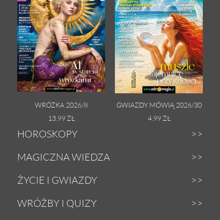
WRÓŻKA 2026/8
GWIAZDY MÓWIĄ 2026/30
13.99 ZŁ
4.99 ZŁ
HOROSKOPY
Dzienny
MAGICZNA WIEDZA
Tygodniowy
Zodiak
ŻYCIE I GWIAZDY
Weekendowy
Astrologia
Gwiazdy
WRÓŻBY I QUIZY
Miesięczny
Tarot