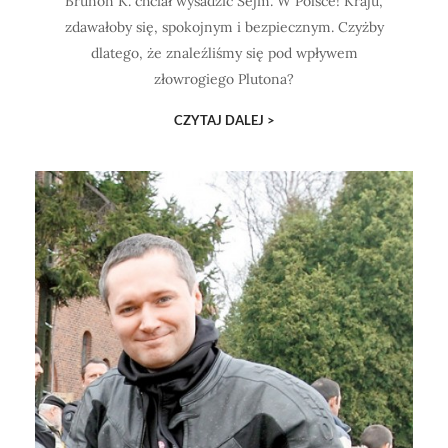
Brunon K. chciał wysadzić Sejm. W Polsce! Kraju,
zdawałoby się, spokojnym i bezpiecznym. Czyżby
dlatego, że znaleźliśmy się pod wpływem
złowrogiego Plutona?
CZYTAJ DALEJ >