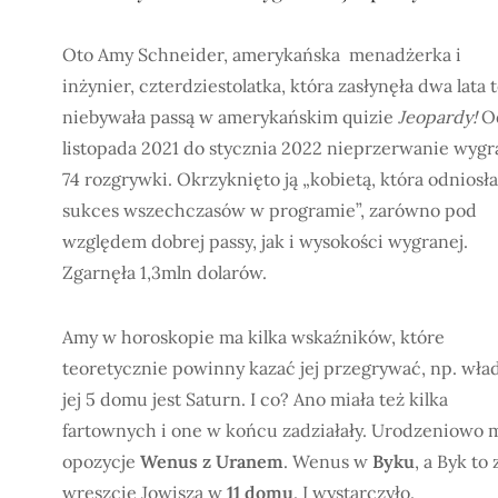
Oto Amy Schneider, amerykańska menadżerka i
inżynier, czterdziestolatka, która zasłynęła dwa lata
niebywała passą w amerykańskim quizie
Jeopardy!
O
listopada 2021 do stycznia 2022 nieprzerwanie wygr
74 rozgrywki. Okrzyknięto ją „kobietą, która odniosła
sukces wszechczasów w programie”, zarówno pod
względem dobrej passy, jak i wysokości wygranej.
Zgarnęła 1,3mln dolarów.
Amy w horoskopie ma kilka wskaźników, które
teoretycznie powinny kazać jej przegrywać, np. wła
jej 5 domu jest Saturn. I co? Ano miała też kilka
fartownych i one w końcu zadziałały. Urodzeniowo 
opozycje
Wenus z Uranem
. Wenus w
Byku
, a Byk to
wreszcie Jowisza w
11 domu
. I wystarczyło.