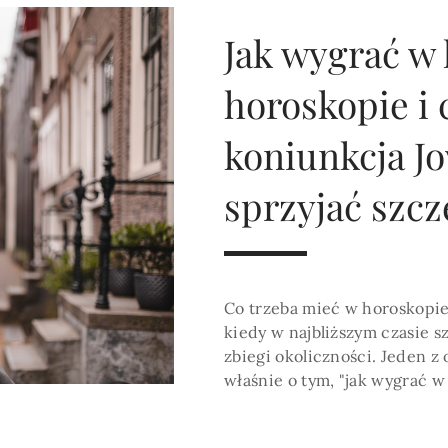
HOROSKOP 2026
Wenus
Krzyż Celtycki
Zobacz co Cię czeka
Jak wygrać w 
horoskopie i
koniunkcja J
sprzyjać szc
Co trzeba mieć w horoskopie,
kiedy w najbliższym czasie sz
zbiegi okoliczności. Jeden 
właśnie o tym, "jak wygrać w 