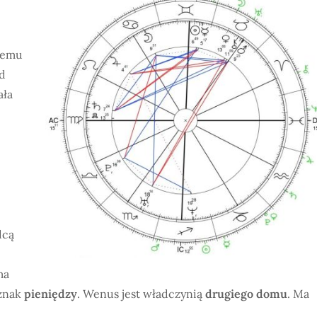
 temu
d
ała
dcą
ma
 znak
pieniędzy
. Wenus jest władczynią
drugiego domu
. Ma