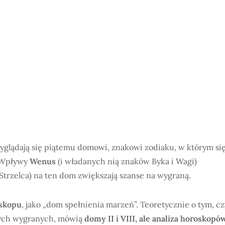
zyglądają się piątemu domowi, znakowi zodiaku, w którym si
. Wpływy
Wenus
(i władanych nią znaków Byka i Wagi)
Strzelca) na ten dom zwiększają szanse na wygraną.
skopu
, jako „dom spełnienia marzeń”. Teoretycznie o tym, cz
bnych wygranych, mówią
domy II i VIII,
ale analiza horoskopó