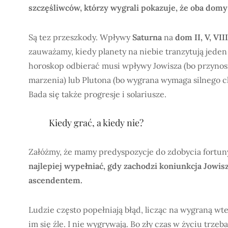
szczęśliwców, którzy wygrali pokazuje, że oba dom
Są tez przeszkody. Wpływy
Saturna
na
dom II, V, VIII
zauważamy, kiedy planety na niebie tranzytują jede
horoskop odbierać musi wpływy Jowisza (bo przynosi 
marzenia) lub Plutona (bo wygrana wymaga silnego ch
Bada się także progresje i solariusze.
Kiedy grać, a kiedy nie?
Załóżmy, że mamy predyspozycje do zdobycia fortuny
najlepiej wypełniać, gdy zachodzi koniunkcja Jowis
ascendentem.
Ludzie często popełniają błąd, licząc na wygraną wt
im się źle. I nie wygrywają. Bo zły czas w życiu trz