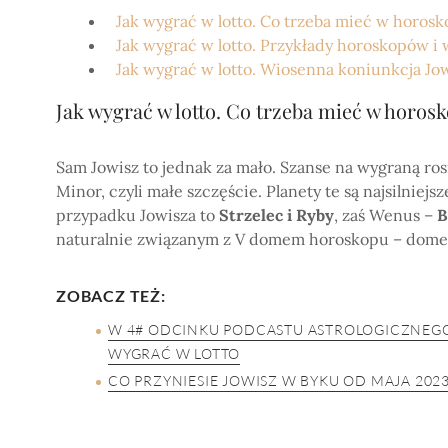
Jak wygrać w lotto. Co trzeba mieć w horosk
Jak wygrać w lotto. Przykłady horoskopów i
Jak wygrać w lotto. Wiosenna koniunkcja Jow
Jak
wygrać w lotto. Co trzeba mieć w horosk
Sam Jowisz to jednak za mało. Szanse na wygraną rosn
Minor, czyli małe szczęście. Planety te są najsilnie
przypadku Jowisza to
Strzelec i Ryby
, zaś Wenus –
B
naturalnie związanym z V domem horoskopu – dome
ZOBACZ TEŻ:
W 4# ODCINKU PODCASTU ASTROLOGICZNEGO
WYGRAĆ W LOTTO
CO PRZYNIESIE JOWISZ W BYKU OD MAJA 202