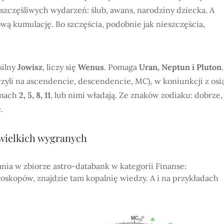
zczęśliwych wydarzeń: ślub, awans, narodziny dziecka. A
ową kumulację. Bo szczęścia, podobnie jak nieszczęścia,
silny
Jowisz
, liczy się
Wenus
. Pomaga
Uran, Neptun i Pluton
.
czyli na ascendencie, descendencie, MC), w koniunkcji z osi
omach
2, 5, 8, 11
, lub nimi władają. Ze znaków zodiaku: dobrze,
.
 wielkich wygranych
nia w zbiorze astro-databank w kategorii Finanse:
skopów, znajdzie tam kopalnię wiedzy. A i na przykładach