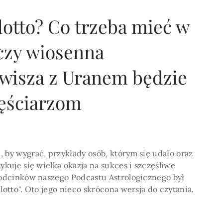
lotto? Co trzeba mieć w
 czy wiosenna
POKAŻ WIECEJ >
owisza z Uranem będzie
zęściarzom
 by wygrać, przykłady osób, którym się udało oraz
ykuje się wielka okazja na sukces i szczęśliwe
z odcinków naszego Podcastu Astrologicznego był
lotto". Oto jego nieco skrócona wersja do czytania.