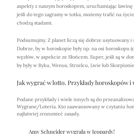
aspekty z naszym horoskopem, uruchamiając lawinę s
jeśli do tego zagramy w totka, możemy trafić na życi
chodzą stadami.
Podsumujmy. Z planet liczą się dobrze usytuowany i 
Dobrze, by w horoskopie były np. na osi horoskopu (
węzłów, w aspekcie ze Słońcem. Super, jeśli są w d
by były w Byku, Wenus, Strzelcu, Lwie lub Skorpionie
Jak
wygrać w lotto. Przykłady horoskopów i
Podane przykłady i wiele innych są do przeanalizowa
Wygrane/Loteria. Kto zaawansowany w czytaniu horo
najłatwiej zrozumieć zasady.
Amy Schneider wygrała w Jeopardy!