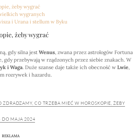
opie, żeby wygrać
 wielkich wygranych
isza i Urana i stellum w Byku
opie, żeby wygrać
ą, gdy silna jest
Wenus
, zwana przez astrologów Fortuna
jsze, gdy przebywają w rządzonych przez siebie znakach. W
yk i Waga
. Duże szanse daje także ich obecność w
Lwie
,
m rozrywek i hazardu.
 ZDRADZAMY, CO TRZEBA MIEĆ W HOROSKOPIE, ŻEBY
3 DO MAJA 2024
REKLAMA