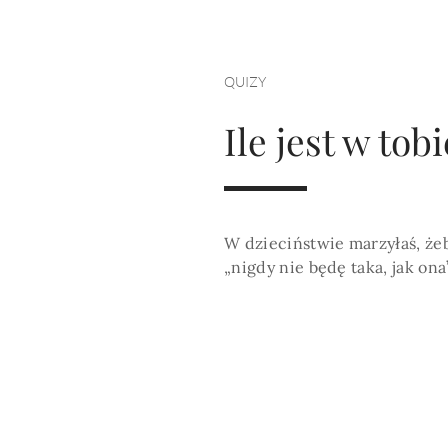
HOROSKOP 2026
Wenus
Krzyż Celtycki
Zobacz co Cię czeka
QUIZY
Ile jest w tob
W dzieciństwie marzyłaś, żeb
„nigdy nie będę taka, jak ona”