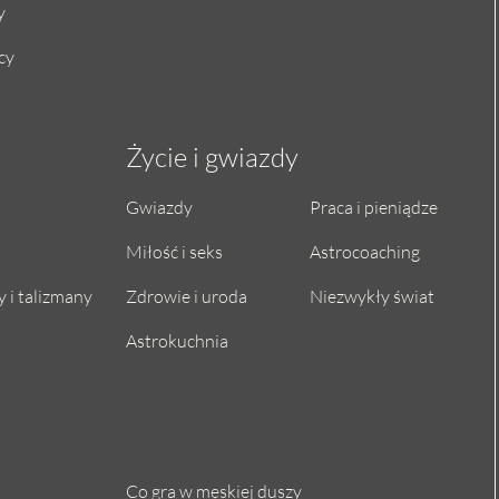
y
cy
Życie i gwiazdy
Gwiazdy
Praca i pieniądze
Miłość i seks
Astrocoaching
 i talizmany
Zdrowie i uroda
Niezwykły świat
Astrokuchnia
Co gra w męskiej duszy