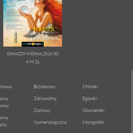
GWIAZDY MÓWIĄ 2026/30
4.99 ZŁ
niowy
Biznesowy
Chiński
cowy
Zdrowotny
Egipski
iowy
Ziołowy
Słowiański
cowy
Numerologiczny
Mongolski
czny