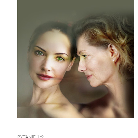
mają charakter rozrywkowy, refleksyjny i kulturowy. 
Nie stanowią profesjonalnej porady życiowej, 
medycznej ani finansowej.
PYTANIE 1/9