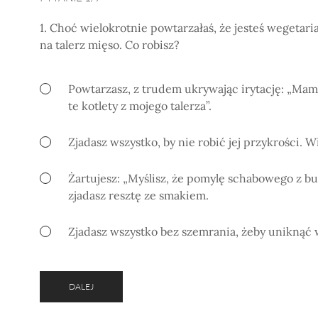
1. Choć wielokrotnie powtarzałaś, że jesteś wegeta
na talerz mięso. Co robisz?
Powtarzasz, z trudem ukrywając irytację: „Mamo
te kotlety z mojego talerza”.
Zjadasz wszystko, by nie robić jej przykrości. 
Żartujesz: „Myślisz, że pomylę schabowego z bur
zjadasz resztę ze smakiem.
Zjadasz wszystko bez szemrania, żeby uniknąć wy
DALEJ