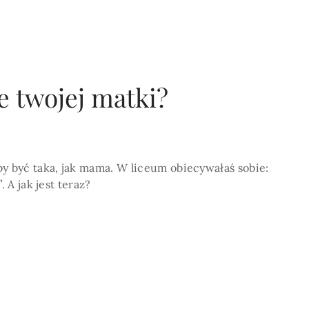
POKAŻ WIECEJ >
ie twojej matki?
y być taka, jak mama. W liceum obiecywałaś sobie:
. A jak jest teraz?