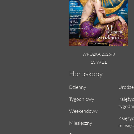
WRÓŻKA 2026/8
13.99 ZŁ
Horoskopy
Dzienny
Urodze
Tygodniowy
Księży
tygodn
Weekendowy
Księży
Miesięczny
miesię