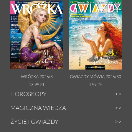
WRÓŻKA 2026/8
GWIAZDY MÓWIĄ 2026/30
13.99 ZŁ
4.99 ZŁ
HOROSKOPY
Dzienny
MAGICZNA WIEDZA
Tygodniowy
Zodiak
ŻYCIE I GWIAZDY
Weekendowy