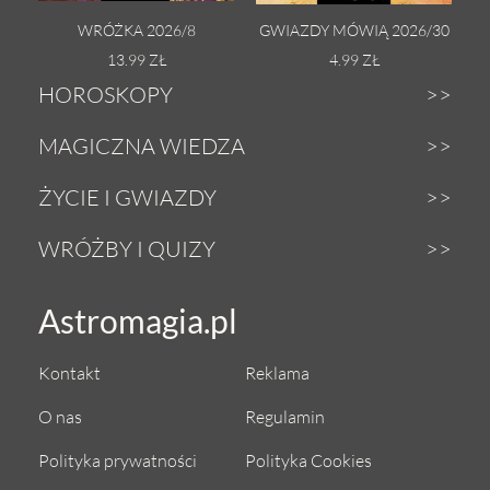
WRÓŻKA 2026/8
GWIAZDY MÓWIĄ 2026/30
13.99 ZŁ
4.99 ZŁ
HOROSKOPY
Dzienny
MAGICZNA WIEDZA
Tygodniowy
Zodiak
ŻYCIE I GWIAZDY
Weekendowy
Astrologia
Gwiazdy
WRÓŻBY I QUIZY
Miesięczny
Tarot
Miłość i seks
Wróżby z Tarota
Astromagia.pl
Roczny
Numerologia
Zdrowie i uroda
Magiczna kula
Urodzeniowy
Anioły
Kontakt
Reklama
Astrokuchnia
Sekshoroskop
Księżycowy tygodniowy
Magia
O nas
Regulamin
Praca i pieniądze
Dopasowanie numerologiczne
Księżycowy miesięczny
Amulety i talizmany
Polityka prywatności
Polityka Cookies
Astrocoaching
Co gra w męskiej duszy