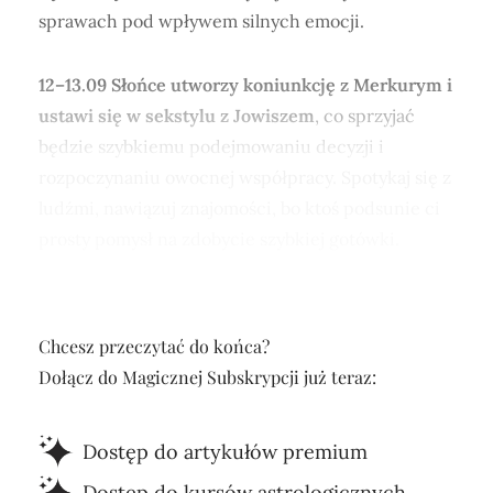
sprawach pod wpływem silnych emocji.
12–13.09 Słońce utworzy koniunkcję z Merkurym i
ustawi się w sekstylu z Jowiszem
, co sprzyjać
będzie szybkiemu podejmowaniu decyzji i
rozpoczynaniu owocnej współpracy. Spotykaj się z
ludźmi, nawiązuj znajomości, bo ktoś podsunie ci
prosty pomysł na zdobycie szybkiej gotówki.
Chcesz przeczytać do końca?
Dołącz do Magicznej Subskrypcji już teraz:
Dostęp do artykułów premium
Dostęp do kursów astrologicznych