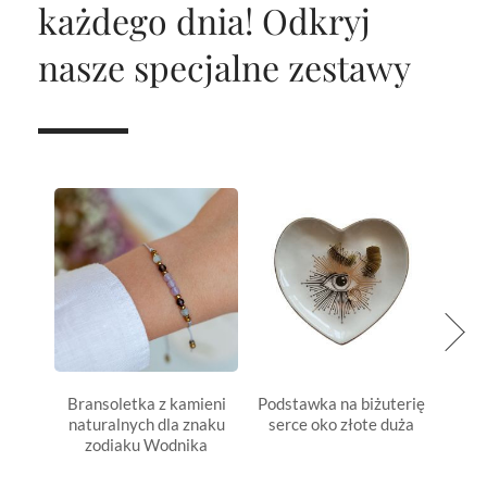
każdego dnia!
Odkryj
nasze specjalne zestawy
Bransoletka z kamieni
Podstawka na biżuterię
Bran
naturalnych dla znaku
serce oko złote duża
natu
zodiaku Wodnika
zo