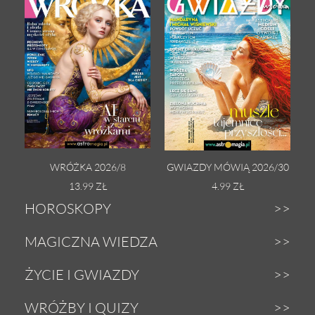
WRÓŻKA 2026/8
GWIAZDY MÓWIĄ 2026/30
13.99 ZŁ
4.99 ZŁ
HOROSKOPY
Dzienny
MAGICZNA WIEDZA
Tygodniowy
Zodiak
ŻYCIE I GWIAZDY
Weekendowy
Astrologia
Gwiazdy
WRÓŻBY I QUIZY