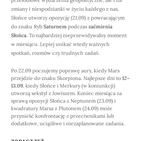
przełomowe wydarzenia geopolityczne, ale i na
zmiany i niespodzianki w życiu każdego z nas.
Słońce utworzy opozycję (21.09) z powracającym
do znaku Ryb
Saturnem
podczas
zaćmienia
Słońca
. To najbardziej nieprzewidywalny moment
w miesiącu. Lepiej unikać wtedy ważnych
spotkań, rozmów czy trudnych zadań.
Po 22.09 poczujemy poprawę aury, kiedy Mars
przejdzie do znaku Skorpiona. Najlepsze dni to
12–
13.09
, kiedy Słońce i Merkury (w koniunkcji)
utworzą sekstyl z Jowiszem. Koniec miesiąca za
sprawą opozycji Słońca z Neptunem (23.09) i
kwadratury Marsa z Plutonem (24.09) może
przynieść konfrontację z przeciwnikami lub
dodatkowe, uciążliwe i niezaplanowane zadania.