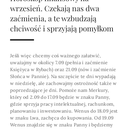
Horoskop Roczny 2026
Magia
Niezwykły świat
medycznej ani finansowej.
wrzesień. Czekają nas dwa
Tarot
3 karty
Horoskop Miłosny
Amulety i talizmany
zaćmienia, a te wzbudzają
Magia imion
chciwość i sprzyjają pomyłkom
Horoskop Dziecięcy
ABC Kosmogramu
KURSY
Sekshoroskop
SKLEP
Horoskop Biznesowy
PROFIL
Horoskop Zdrowotny
Przepowiednia
Wenus
Jeśli więc chcemy coś ważnego załatwić,
Zaloguj się lub dołącz
Horoskop Numerologiczny
uważajmy w okolicy 7.09 (pełnia i zaćmienie
Tarot
Krzyż Celtycki
Księżyca w Rybach) oraz 21.09 (nów i zaćmienie
Horoskop Numerologiczny na 2026
Słońca w Pannie). Na szczęście te dni wypadają
SZUKAJ
w niedzielę, ale zachowajmy ostrożność także w
Horoskop Ziołowy
poprzedzające je dni. Pomoże nam Merkury,
Horoskop Chiński 2026
który od 2.09 do 17.09 będzie w znaku Panny,
gdzie sprzyja pracy intelektualnej, rachunkom,
Horoskop Egipski
ZAPRASZAMY DO ŚLEDZENIA ASTROMAGII
planowaniu i inwestowaniu. Wenus do 18.09 jest
w znaku Lwa, zachęca do kupowania. Od 19.09
Horoskop Słowiański
Wenus znajdzie się w znaku Panny i będziemy