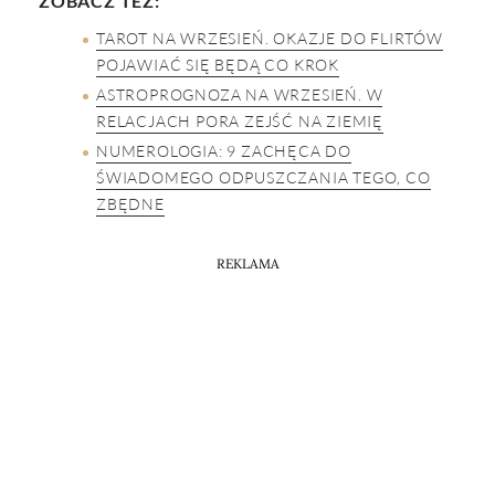
ZOBACZ TEŻ:
TAROT NA WRZESIEŃ. OKAZJE DO FLIRTÓW
POJAWIAĆ SIĘ BĘDĄ CO KROK
ASTROPROGNOZA NA WRZESIEŃ. W
RELACJACH PORA ZEJŚĆ NA ZIEMIĘ
NUMEROLOGIA: 9 ZACHĘCA DO
ŚWIADOMEGO ODPUSZCZANIA TEGO, CO
ZBĘDNE
REKLAMA