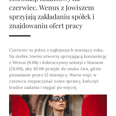
Horoskop Roczny 2026
Magia
Niezwykły świat
medycznej ani finansowej.
czerwiec. Wenus z Jowiszem
Tarot
3 karty
Horoskop Miłosny
Amulety i talizmany
sprzyjają zakładaniu spółek i
Magia imion
znajdowaniu ofert pracy
Horoskop Dziecięcy
ABC Kosmogramu
KURSY
Sekshoroskop
SKLEP
Horoskop Biznesowy
PROFIL
Horoskop Zdrowotny
Przepowiednia
Wenus
Czerwiec to jeden z najlepszych miesięcy roku.
Zaloguj się lub dołącz
Horoskop Numerologiczny
Na niebie Jowisz utworzy sprzyjającą koniunkcję
Tarot
Krzyż Celtycki
z Wenus (9.06) i dobroczynny sekstyl z Marsem
Horoskop Numerologiczny na 2026
(28.06), aby 30.06 przejść do znaku Lwa, gdzie
SZUKAJ
pozostanie przez 12 miesięcy. Warto więc w
Horoskop Ziołowy
czerwcu rozpoczynać nowe sprawy, kończyć
Horoskop Chiński 2026
trudne zadania i sięgać po więcej.
Horoskop Egipski
ZAPRASZAMY DO ŚLEDZENIA ASTROMAGII
Horoskop Słowiański