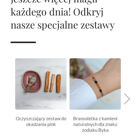
każdego dnia!
Odkryj
nasze specjalne zestawy
Oczyszczający zestaw do
Bransoletka z kamieni
Bran
okadzania pink
naturalnych dla znaku
natu
zodiaku Byka
z